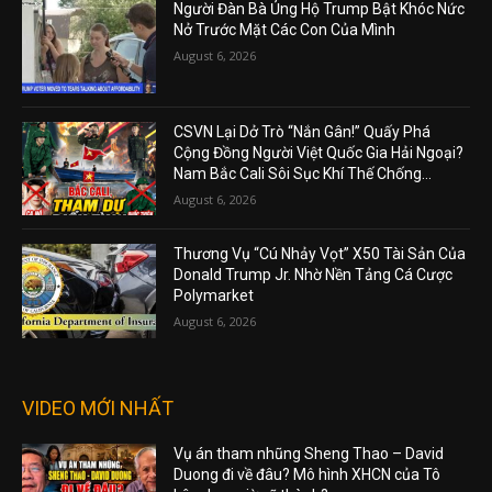
Người Đàn Bà Ủng Hộ Trump Bật Khóc Nức
Nở Trước Mặt Các Con Của Mình
August 6, 2026
CSVN Lại Dở Trò “Nắn Gân!” Quấy Phá
Cộng Đồng Người Việt Quốc Gia Hải Ngoại?
Nam Bắc Cali Sôi Sục Khí Thế Chống...
August 6, 2026
Thương Vụ “Cú Nhảy Vọt” X50 Tài Sản Của
Donald Trump Jr. Nhờ Nền Tảng Cá Cược
Polymarket
August 6, 2026
VIDEO MỚI NHẤT
Vụ án tham nhũng Sheng Thao – David
Duong đi về đâu? Mô hình XHCN của Tô