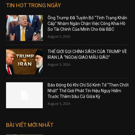
TIN HOT TRONG NGÀY
Ông Trump Đã Tuyên Bố “Tình Trạng Khẩn
Cấp” Nhằm Ngăn Chặn Việc Công Khai Hồ
Sơ Tài Chính Của Mình Cho Đài BBC
August 5, 2026
THẾ GIỚI GỌI CHÍNH SÁCH CỦA TRUMP VỀ
IRAN LÀ “NGOẠI GIAO MẪU GIÁO”
August 5, 2026
Báo Động Đỏ Khi Chỉ Số Kinh Tế “Then Chốt
Nhất” Thế Giới Phát Tín Hiệu Nguy Hiểm
Trước Thềm bầu Cử Giữa Kỳ
August 5, 2026
BÀI VIẾT MỚI NHẤT