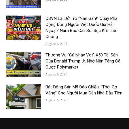
CSVN Lại Dở Trò “Nắn Gân!” Quấy Phá
Cộng Đồng Người Việt Quốc Gia Hải
Ngoại? Nam Bắc Cali Sôi Sục Khí Thế
Chống...
August 6, 2026
Thương Vụ “Cú Nhảy Vọt” X50 Tài Sản
Của Donald Trump Jr. Nhờ Nền Tảng Cá
Cược Polymarket
August 6, 2026
Bất Động Sản Mỹ Đảo Chiều: “Thời Cơ
Vàng” Cho Người Mua Căn Nhà Đầu Tiên
August 6, 2026