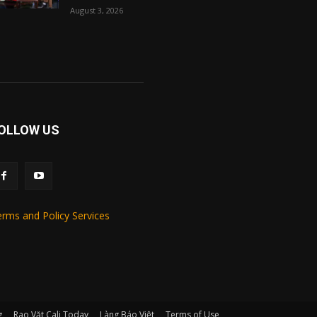
August 3, 2026
OLLOW US
rms and Policy Services
g
Rao Vặt Cali Today
Làng Báo Việt
Terms of Use