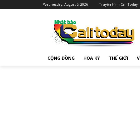
Wednesday, August 5, 2026
Truyền Hình Cali Today
CỘNG ĐỒNG
HOA KỲ
THẾ GIỚI
V