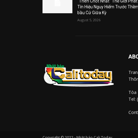
“Then Chốt Nhất” Thế Giới Phát
Tín Hiệu Nguy Hiểm Trước Thề
bầu Cử Giữa Kỳ
August 5, 2026
AB
Tra
Thôn
Tòa 
Tel:
Cont
Copyright © 2022 - Nhật báo Cali Today