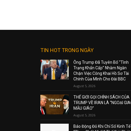
TIN HOT TRONG NGÀY
Ông Trump Đã Tuyên Bố “Tình
Trạng Khẩn Cấp” Nhằm Ngăn
Chặn Việc Công Khai Hồ Sơ Tài
Chính Của Mình Cho Đài BBC
August 5, 2026
THẾ GIỚI GỌI CHÍNH SÁCH CỦA
TRUMP VỀ IRAN LÀ “NGOẠI GI
MẪU GIÁO”
August 5, 2026
Báo Động Đỏ Khi Chỉ Số Kinh Tế