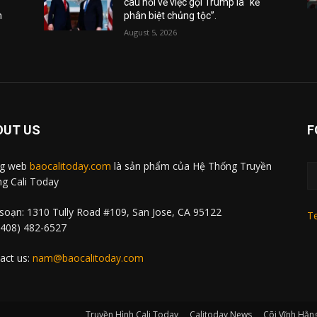
câu hỏi về việc gọi Trump là “kẻ
m
phân biệt chủng tộc”.
August 5, 2026
OUT US
F
ng web
baocalitoday.com
là sản phẩm của Hệ Thống Truyền
g Cali Today
soạn: 1310 Tully Road #109, San Jose, CA 95122
Te
 (408) 482-6527
act us:
nam@baocalitoday.com
Truyền Hình Cali Today
Calitoday News
Cõi Vĩnh Hằn