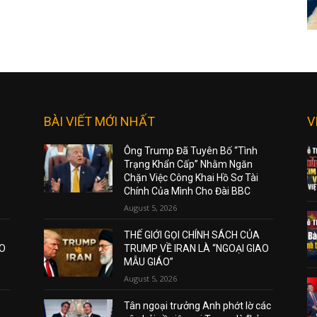
BÀI VIẾT MỚI NHẤT
V
Ông Trump Đã Tuyên Bố “Tình
Trạng Khẩn Cấp” Nhằm Ngăn
Chặn Việc Công Khai Hồ Sơ Tài
Chính Của Mình Cho Đài BBC
August 5, 2026
THẾ GIỚI GỌI CHÍNH SÁCH CỦA
AO
TRUMP VỀ IRAN LÀ “NGOẠI GIAO
MẪU GIÁO”
August 5, 2026
Tân ngoại trưởng Anh phớt lờ các