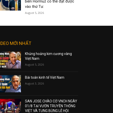
biển Hormuz có thể đạt được
vào thứ Tư.
August 5, 2026
IDEO MỚI NHẤT
Khủng hoảng kim cương vàng
Việt Nam
August 5, 2026
Bài toán kinh tế Việt Nam
August 3, 2026
SAN JOSE CHÀO CỜ VNCH NGÀY
01/8 TẠI VƯỜN TRUYỀN THỐNG
VIỆT VÀ TƯNG BỪNG LỄ HỘI