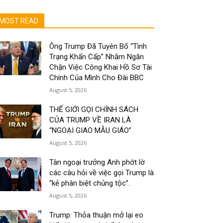
MOST READ
Ông Trump Đã Tuyên Bố “Tình
Trạng Khẩn Cấp” Nhằm Ngăn
Chặn Việc Công Khai Hồ Sơ Tài
Chính Của Mình Cho Đài BBC
August 5, 2026
THẾ GIỚI GỌI CHÍNH SÁCH
CỦA TRUMP VỀ IRAN LÀ
“NGOẠI GIAO MẪU GIÁO”
August 5, 2026
Tân ngoại trưởng Anh phớt lờ
các câu hỏi về việc gọi Trump là
“kẻ phân biệt chủng tộc”.
August 5, 2026
Trump: Thỏa thuận mở lại eo