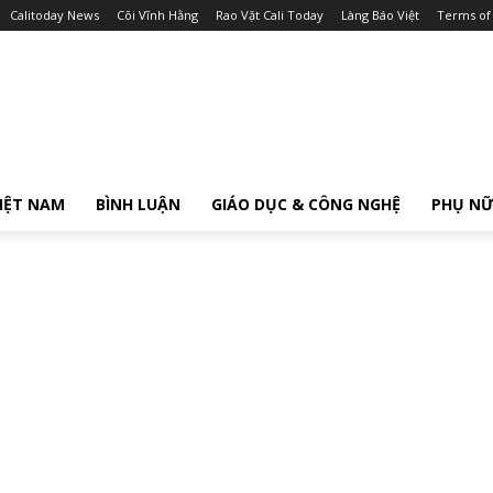
Calitoday News
Cõi Vĩnh Hằng
Rao Vặt Cali Today
Làng Báo Việt
Terms of
IỆT NAM
BÌNH LUẬN
GIÁO DỤC & CÔNG NGHỆ
PHỤ N