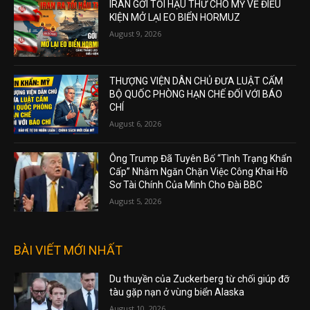
IRAN GỞI TỐI HẬU THƯ CHO MỸ VỀ ĐIỀU
KIỆN MỞ LẠI EO BIỂN HORMUZ
August 9, 2026
THƯỢNG VIỆN DÂN CHỦ ĐƯA LUẬT CẤM
BỘ QUỐC PHÒNG HẠN CHẾ ĐỐI VỚI BÁO
CHÍ
August 6, 2026
Ông Trump Đã Tuyên Bố “Tình Trạng Khẩn
Cấp” Nhằm Ngăn Chặn Việc Công Khai Hồ
Sơ Tài Chính Của Mình Cho Đài BBC
August 5, 2026
BÀI VIẾT MỚI NHẤT
Du thuyền của Zuckerberg từ chối giúp đỡ
tàu gặp nạn ở vùng biển Alaska
August 10, 2026