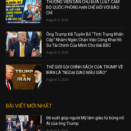
THƯỢNG VIỆN DÂN CHỦ ĐƯA LUẬT CẤM
BỘ QUỐC PHÒNG HẠN CHẾ ĐỐI VỚI BÁO
CHÍ
August 6, 2026
Ông Trump Đã Tuyên Bố “Tình Trạng Khẩn
Cấp” Nhằm Ngăn Chặn Việc Công Khai Hồ
Sơ Tài Chính Của Mình Cho Đài BBC
August 5, 2026
THẾ GIỚI GỌI CHÍNH SÁCH CỦA TRUMP VỀ
IRAN LÀ “NGOẠI GIAO MẪU GIÁO”
August 5, 2026
BÀI VIẾT MỚI NHẤT
Đề xuất giúp người Mỹ làm giàu từ bùng nổ
AI của ông Trump
August 8, 2026