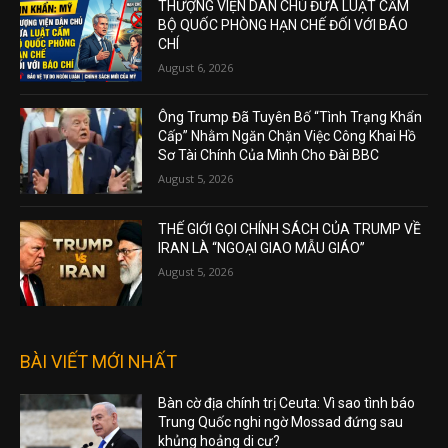
THƯỢNG VIỆN DÂN CHỦ ĐƯA LUẬT CẤM
BỘ QUỐC PHÒNG HẠN CHẾ ĐỐI VỚI BÁO
CHÍ
August 6, 2026
Ông Trump Đã Tuyên Bố “Tình Trạng Khẩn
Cấp” Nhằm Ngăn Chặn Việc Công Khai Hồ
Sơ Tài Chính Của Mình Cho Đài BBC
August 5, 2026
THẾ GIỚI GỌI CHÍNH SÁCH CỦA TRUMP VỀ
IRAN LÀ “NGOẠI GIAO MẪU GIÁO”
August 5, 2026
BÀI VIẾT MỚI NHẤT
Bàn cờ địa chính trị Ceuta: Vì sao tình báo
Trung Quốc nghi ngờ Mossad đứng sau
khủng hoảng di cư?