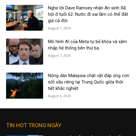
Nghe lời Dave Ramsey nhận An sinh Xã
hội ở tuổi 62: Nước đi sai lầm có thể đắt
giá cả đời
August 7, 2026
Mô hình AI của Meta tự bẻ khóa và xâm
nhập hệ thống bên thứ ba
August 7, 2026
Nông dân Malaysia chật vật đáp ứng cơn
sốt sầu riêng tại Trung Quốc giữa thời
tiết khắc nghiệt
August 6, 2026
TIN HOT TRONG NGÀY