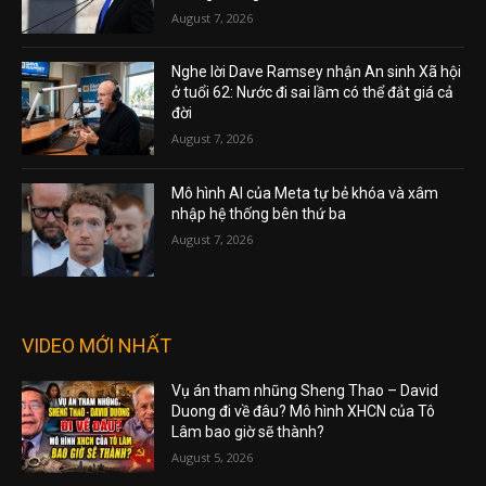
August 7, 2026
Nghe lời Dave Ramsey nhận An sinh Xã hội
ở tuổi 62: Nước đi sai lầm có thể đắt giá cả
đời
August 7, 2026
Mô hình AI của Meta tự bẻ khóa và xâm
nhập hệ thống bên thứ ba
August 7, 2026
VIDEO MỚI NHẤT
Vụ án tham nhũng Sheng Thao – David
Duong đi về đâu? Mô hình XHCN của Tô
Lâm bao giờ sẽ thành?
August 5, 2026