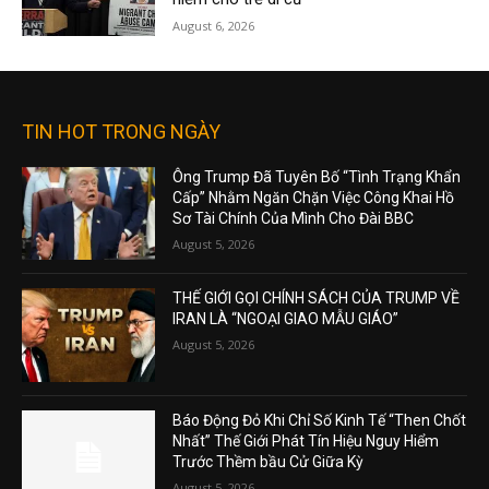
August 6, 2026
TIN HOT TRONG NGÀY
Ông Trump Đã Tuyên Bố “Tình Trạng Khẩn
Cấp” Nhằm Ngăn Chặn Việc Công Khai Hồ
Sơ Tài Chính Của Mình Cho Đài BBC
August 5, 2026
THẾ GIỚI GỌI CHÍNH SÁCH CỦA TRUMP VỀ
IRAN LÀ “NGOẠI GIAO MẪU GIÁO”
August 5, 2026
Báo Động Đỏ Khi Chỉ Số Kinh Tế “Then Chốt
Nhất” Thế Giới Phát Tín Hiệu Nguy Hiểm
Trước Thềm bầu Cử Giữa Kỳ
August 5, 2026