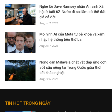
Nghe lời Dave Ramsey nhận An sinh Xã
hội ở tuổi 62: Nước đi sai lầm có thể đắt
giá cả đời
August 7, 2026
Mô hình AI của Meta tự bẻ khóa và xâm
nhập hệ thống bên thứ ba
August 7, 2026
Nông dân Malaysia chật vật đáp ứng cơn
sốt sầu riêng tại Trung Quốc giữa thời
tiết khắc nghiệt
August 6, 2026
TIN HOT TRONG NGÀY