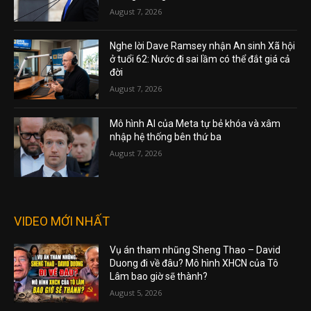
August 7, 2026
Nghe lời Dave Ramsey nhận An sinh Xã hội
ở tuổi 62: Nước đi sai lầm có thể đắt giá cả
đời
August 7, 2026
Mô hình AI của Meta tự bẻ khóa và xâm
nhập hệ thống bên thứ ba
August 7, 2026
VIDEO MỚI NHẤT
Vụ án tham nhũng Sheng Thao – David
Duong đi về đâu? Mô hình XHCN của Tô
Lâm bao giờ sẽ thành?
August 5, 2026