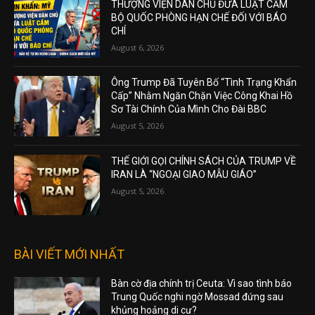
THƯỢNG VIỆN DÂN CHỦ ĐƯA LUẬT CẤM
BỘ QUỐC PHÒNG HẠN CHẾ ĐỐI VỚI BÁO
CHÍ
August 6, 2026
Ông Trump Đã Tuyên Bố “Tình Trạng Khẩn
Cấp” Nhằm Ngăn Chặn Việc Công Khai Hồ
Sơ Tài Chính Của Mình Cho Đài BBC
August 5, 2026
THẾ GIỚI GỌI CHÍNH SÁCH CỦA TRUMP VỀ
IRAN LÀ “NGOẠI GIAO MẪU GIÁO”
August 5, 2026
BÀI VIẾT MỚI NHẤT
Bàn cờ địa chính trị Ceuta: Vì sao tình báo
Trung Quốc nghi ngờ Mossad đứng sau
khủng hoảng di cư?