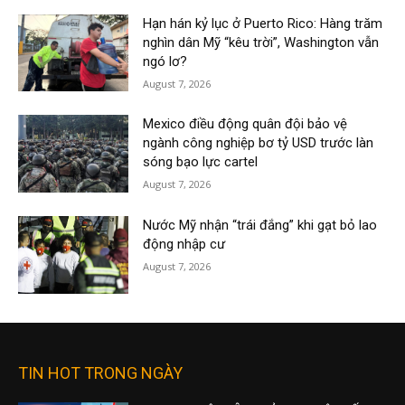
Hạn hán kỷ lục ở Puerto Rico: Hàng trăm
nghìn dân Mỹ “kêu trời”, Washington vẫn
ngó lơ?
August 7, 2026
Mexico điều động quân đội bảo vệ
ngành công nghiệp bơ tỷ USD trước làn
sóng bạo lực cartel
August 7, 2026
Nước Mỹ nhận “trái đắng” khi gạt bỏ lao
động nhập cư
August 7, 2026
TIN HOT TRONG NGÀY