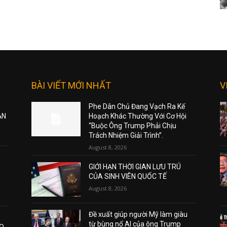
BÀI VIẾT MỚI NHẤT
V
Phe Dân Chủ Đang Vạch Ra Kế
ẠN
Hoạch Khác Thường Với Cơ Hội
“Buộc Ông Trump Phải Chịu
Trách Nhiệm Giải Trình”.
August 8, 2026
GIỚI HẠN THỜI GIAN LƯU TRÚ
CỦA SINH VIÊN QUỐC TẾ
August 8, 2026
Đề xuất giúp người Mỹ làm giàu
từ bùng nổ AI của ông Trump