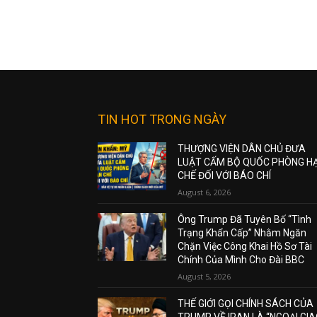
TIN HOT TRONG NGÀY
THƯỢNG VIỆN DÂN CHỦ ĐƯA
LUẬT CẤM BỘ QUỐC PHÒNG H
CHẾ ĐỐI VỚI BÁO CHÍ
August 6, 2026
Ông Trump Đã Tuyên Bố “Tình
Trạng Khẩn Cấp” Nhằm Ngăn
Chặn Việc Công Khai Hồ Sơ Tài
Chính Của Mình Cho Đài BBC
August 5, 2026
THẾ GIỚI GỌI CHÍNH SÁCH CỦA