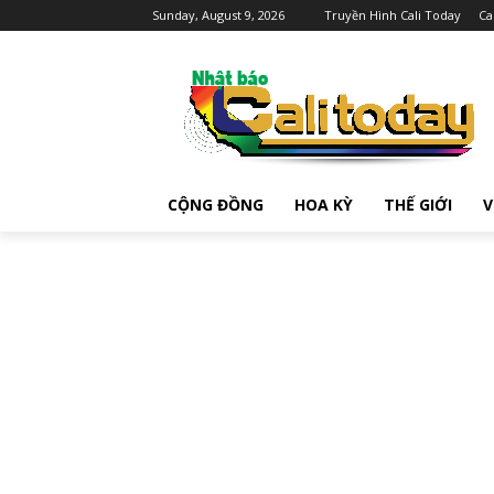
Sunday, August 9, 2026
Truyền Hình Cali Today
Ca
CỘNG ĐỒNG
HOA KỲ
THẾ GIỚI
V