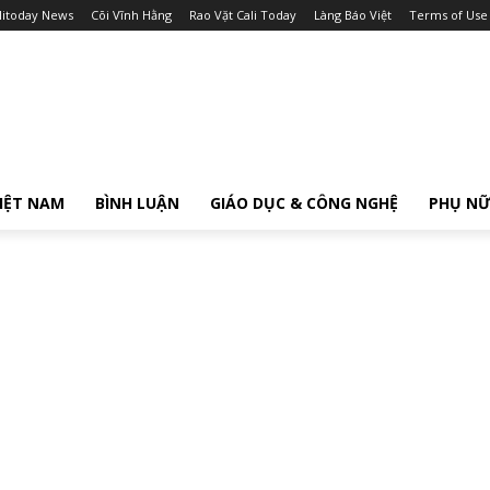
litoday News
Cõi Vĩnh Hằng
Rao Vặt Cali Today
Làng Báo Việt
Terms of Use
IỆT NAM
BÌNH LUẬN
GIÁO DỤC & CÔNG NGHỆ
PHỤ N