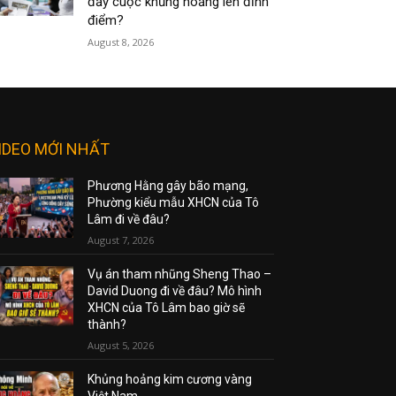
đẩy cuộc khủng hoảng lên đỉnh
điểm?
August 8, 2026
IDEO MỚI NHẤT
Phương Hằng gây bão mạng,
Phường kiểu mẫu XHCN của Tô
Lâm đi về đâu?
August 7, 2026
Vụ án tham nhũng Sheng Thao –
David Duong đi về đâu? Mô hình
XHCN của Tô Lâm bao giờ sẽ
thành?
August 5, 2026
Khủng hoảng kim cương vàng