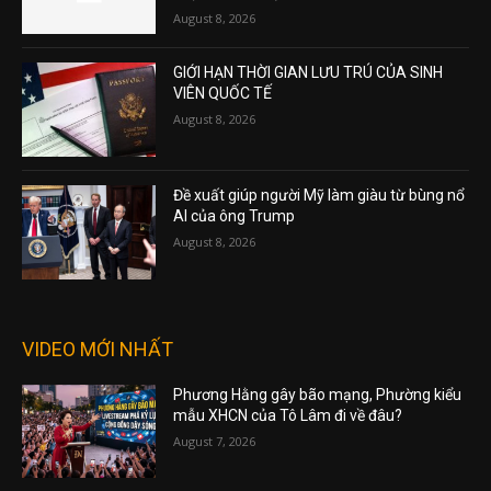
August 8, 2026
GIỚI HẠN THỜI GIAN LƯU TRÚ CỦA SINH
VIÊN QUỐC TẾ
August 8, 2026
Đề xuất giúp người Mỹ làm giàu từ bùng nổ
AI của ông Trump
August 8, 2026
VIDEO MỚI NHẤT
Phương Hằng gây bão mạng, Phường kiểu
mẫu XHCN của Tô Lâm đi về đâu?
August 7, 2026