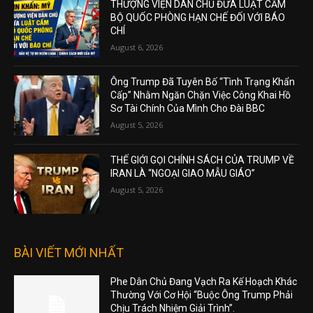
THƯỢNG VIỆN DÂN CHỦ ĐƯA LUẬT CẤM
BỘ QUỐC PHÒNG HẠN CHẾ ĐỐI VỚI BÁO
CHÍ
August 6, 2026
Ông Trump Đã Tuyên Bố “Tình Trạng Khẩn
Cấp” Nhằm Ngăn Chặn Việc Công Khai Hồ
Sơ Tài Chính Của Mình Cho Đài BBC
August 5, 2026
THẾ GIỚI GỌI CHÍNH SÁCH CỦA TRUMP VỀ
IRAN LÀ “NGOẠI GIAO MẪU GIÁO”
August 5, 2026
BÀI VIẾT MỚI NHẤT
Phe Dân Chủ Đang Vạch Ra Kế Hoạch Khác
Thường Với Cơ Hội “Buộc Ông Trump Phải
Chịu Trách Nhiệm Giải Trình”.