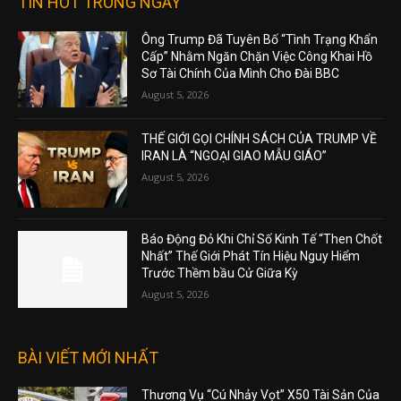
TIN HOT TRONG NGÀY
Ông Trump Đã Tuyên Bố “Tình Trạng Khẩn
Cấp” Nhằm Ngăn Chặn Việc Công Khai Hồ
Sơ Tài Chính Của Mình Cho Đài BBC
August 5, 2026
THẾ GIỚI GỌI CHÍNH SÁCH CỦA TRUMP VỀ
IRAN LÀ “NGOẠI GIAO MẪU GIÁO”
August 5, 2026
Báo Động Đỏ Khi Chỉ Số Kinh Tế “Then Chốt
Nhất” Thế Giới Phát Tín Hiệu Nguy Hiểm
Trước Thềm bầu Cử Giữa Kỳ
August 5, 2026
BÀI VIẾT MỚI NHẤT
Thương Vụ “Cú Nhảy Vọt” X50 Tài Sản Của