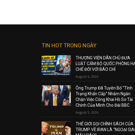
TIN HOT TRONG NGÀY
THƯỢNG VIỆN DÂN CHỦ ĐƯA
LUẬT CẤM BỘ QUỐC PHÒNG H
CHẾ ĐỐI VỚI BÁO CHÍ
August 6, 2026
Ông Trump Đã Tuyên Bố “Tình
Trạng Khẩn Cấp” Nhằm Ngăn
Chặn Việc Công Khai Hồ Sơ Tài
Chính Của Mình Cho Đài BBC
August 5, 2026
THẾ GIỚI GỌI CHÍNH SÁCH CỦA
TRUMP VỀ IRAN LÀ “NGOẠI GI