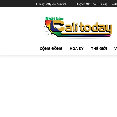
Friday, August 7, 2026
Truyền Hình Cali Today
Cal
CỘNG ĐỒNG
HOA KỲ
THẾ GIỚI
V