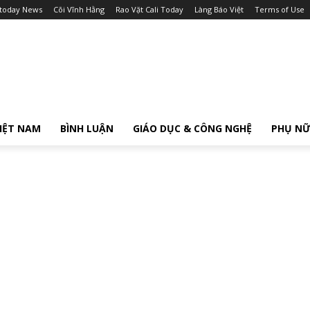
itoday News
Cõi Vĩnh Hằng
Rao Vặt Cali Today
Làng Báo Việt
Terms of Use
IỆT NAM
BÌNH LUẬN
GIÁO DỤC & CÔNG NGHỆ
PHỤ N