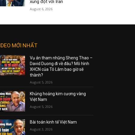
xung đột với Iran
August 6, 2026
IDEO MỚI NHẤT
Vụ án tham nhũng Sheng Thao –
David Duong đi về đâu? Mô hình
XHCN của Tô Lâm bao giờ sẽ
thành?
August 5, 2026
Khủng hoảng kim cương vàng
Việt Nam
August 5, 2026
Bài toán kinh tế Việt Nam
August 3, 2026