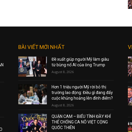
BÀI VIẾT MỚI NHẤT
V
Đề xuất giúp người Mỹ làm giàu
ẠN
từ bùng nổ AI của ông Trump
August 8, 2026
Hơn 1 triệu người Mỹ rời bỏ thị
trường lao động: Điều gì đang đẩy
cuộc khủng hoảng lên đỉnh điểm?
August 8, 2026
QUẬN CAM – BIỂU TÌNH ĐẦY KHÍ
THẾ CHỐNG CA NÔ VIỆT CỘNG
QUỐC THIÊN
AO