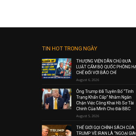
TIN HOT TRONG NGÀY
THƯỢNG VIỆN DÂN CHỦ ĐƯA
LUẬT CẤM BỘ QUỐC PHÒNG H
CHẾ ĐỐI VỚI BÁO CHÍ
August 6, 2026
Ông Trump Đã Tuyên Bố “Tình
Trạng Khẩn Cấp” Nhằm Ngăn
Chặn Việc Công Khai Hồ Sơ Tài
Chính Của Mình Cho Đài BBC
August 5, 2026
THẾ GIỚI GỌI CHÍNH SÁCH CỦA
TRUMP VỀ IRAN LÀ “NGOẠI GI