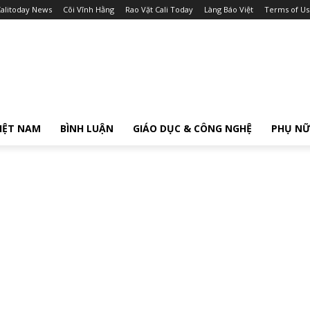
alitoday News
Cõi Vĩnh Hằng
Rao Vặt Cali Today
Làng Báo Việt
Terms of Us
IỆT NAM
BÌNH LUẬN
GIÁO DỤC & CÔNG NGHỆ
PHỤ N