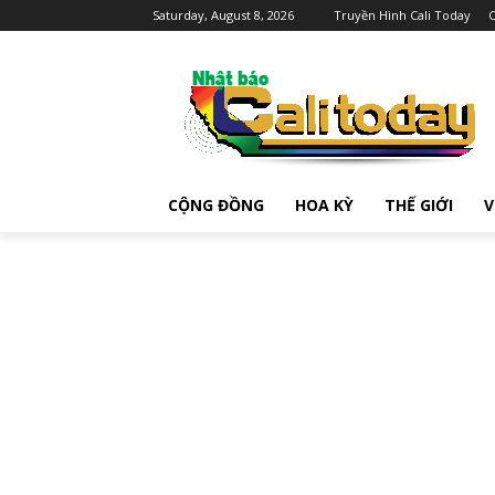
Saturday, August 8, 2026
Truyền Hình Cali Today
C
CỘNG ĐỒNG
HOA KỲ
THẾ GIỚI
V