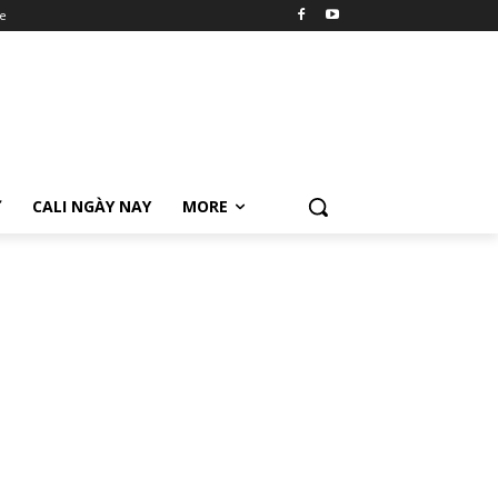
e
Ữ
CALI NGÀY NAY
MORE