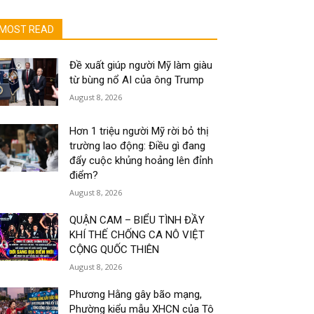
MOST READ
Đề xuất giúp người Mỹ làm giàu
từ bùng nổ AI của ông Trump
August 8, 2026
Hơn 1 triệu người Mỹ rời bỏ thị
trường lao động: Điều gì đang
đẩy cuộc khủng hoảng lên đỉnh
điểm?
August 8, 2026
QUẬN CAM – BIỂU TÌNH ĐẦY
KHÍ THẾ CHỐNG CA NÔ VIỆT
CỘNG QUỐC THIÊN
August 8, 2026
Phương Hằng gây bão mạng,
Phường kiểu mẫu XHCN của Tô