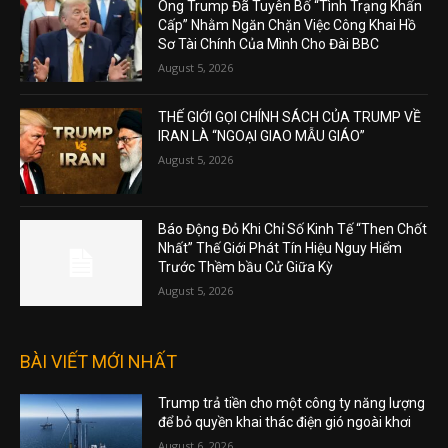
Ông Trump Đã Tuyên Bố “Tình Trạng Khẩn
Cấp” Nhằm Ngăn Chặn Việc Công Khai Hồ
Sơ Tài Chính Của Mình Cho Đài BBC
August 5, 2026
THẾ GIỚI GỌI CHÍNH SÁCH CỦA TRUMP VỀ
IRAN LÀ “NGOẠI GIAO MẪU GIÁO”
August 5, 2026
Báo Động Đỏ Khi Chỉ Số Kinh Tế “Then Chốt
Nhất” Thế Giới Phát Tín Hiệu Nguy Hiểm
Trước Thềm bầu Cử Giữa Kỳ
August 5, 2026
BÀI VIẾT MỚI NHẤT
Trump trả tiền cho một công ty năng lượng
để bỏ quyền khai thác điện gió ngoài khơi
August 6, 2026