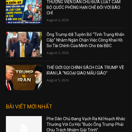
THƯỢNG VIỆN DÂN CHỦ ĐƯA LUẬT CẤM
BỘ QUỐC PHÒNG HẠN CHẾ ĐỐI VỚI BÁO
CHÍ
August 6, 2026
Ông Trump Đã Tuyên Bố “Tình Trạng Khẩn
Cấp” Nhằm Ngăn Chặn Việc Công Khai Hồ
Sơ Tài Chính Của Mình Cho Đài BBC
August 5, 2026
THẾ GIỚI GỌI CHÍNH SÁCH CỦA TRUMP VỀ
IRAN LÀ “NGOẠI GIAO MẪU GIÁO”
August 5, 2026
BÀI VIẾT MỚI NHẤT
Phe Dân Chủ Đang Vạch Ra Kế Hoạch Khác
Thường Với Cơ Hội “Buộc Ông Trump Phải
Chịu Trách Nhiệm Giải Trình”.