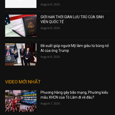
August 8, 2026
GIỚI HẠN THỜI GIAN LƯU TRÚ CỦA SINH
VIÊN QUỐC TẾ
August 8, 2026
Đề xuất giúp người Mỹ làm giàu từ bùng nổ
AI của ông Trump
August 8, 2026
VIDEO MỚI NHẤT
Phương Hằng gây bão mạng, Phường kiểu
mẫu XHCN của Tô Lâm đi về đâu?
August 7, 2026