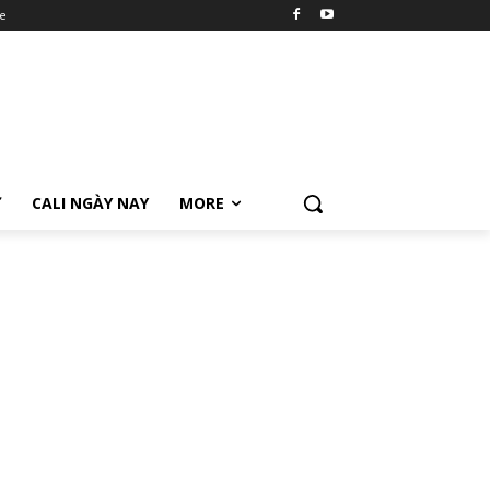
e
Ữ
CALI NGÀY NAY
MORE