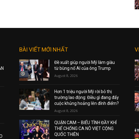
BÀI VIẾT MỚI NHẤT
V
Đề xuất giúp người Mỹ làm giàu
ẠN
từ bùng nổ AI của ông Trump
August 8, 2026
Hơn 1 triệu người Mỹ rời bỏ thị
trường lao động: Điều gì đang đẩy
cuộc khủng hoảng lên đỉnh điểm?
August 8, 2026
QUẬN CAM – BIỂU TÌNH ĐẦY KHÍ
THẾ CHỐNG CA NÔ VIỆT CỘNG
QUỐC THIÊN
AO