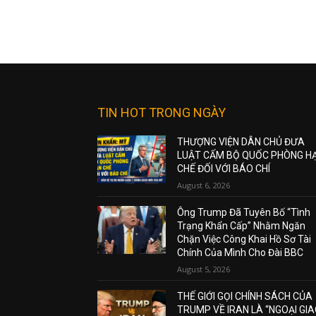
TIN HOT TRONG NGÀY
THƯỢNG VIỆN DÂN CHỦ ĐƯA
LUẬT CẤM BỘ QUỐC PHÒNG H
CHẾ ĐỐI VỚI BÁO CHÍ
August 6, 2026
Ông Trump Đã Tuyên Bố “Tình
Trạng Khẩn Cấp” Nhằm Ngăn
Chặn Việc Công Khai Hồ Sơ Tài
Chính Của Mình Cho Đài BBC
August 5, 2026
THẾ GIỚI GỌI CHÍNH SÁCH CỦA
TRUMP VỀ IRAN LÀ “NGOẠI GI