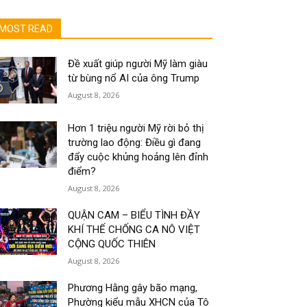
MOST READ
Đề xuất giúp người Mỹ làm giàu
từ bùng nổ AI của ông Trump
August 8, 2026
Hơn 1 triệu người Mỹ rời bỏ thị
trường lao động: Điều gì đang
đẩy cuộc khủng hoảng lên đỉnh
điểm?
August 8, 2026
QUẬN CAM – BIỂU TÌNH ĐẦY
KHÍ THẾ CHỐNG CA NÔ VIỆT
CỘNG QUỐC THIÊN
August 8, 2026
Phương Hằng gây bão mạng,
Phường kiểu mẫu XHCN của Tô