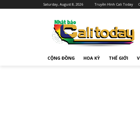
Saturday, August 8, 2026
Truyền Hình Cali Today
C
CỘNG ĐỒNG
HOA KỲ
THẾ GIỚI
V