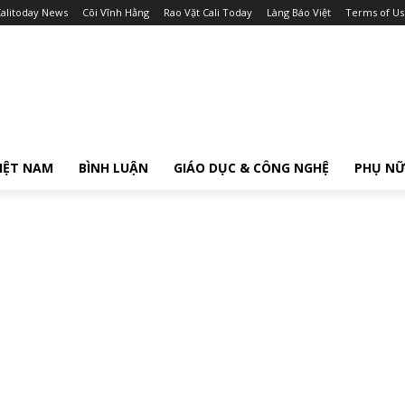
alitoday News
Cõi Vĩnh Hằng
Rao Vặt Cali Today
Làng Báo Việt
Terms of Us
IỆT NAM
BÌNH LUẬN
GIÁO DỤC & CÔNG NGHỆ
PHỤ N