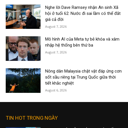
Nghe lời Dave Ramsey nhận An sinh Xã
hội ở tuổi 62: Nước đi sai lầm có thể đắt
giá cả đời
August 7, 2026
Mô hình AI của Meta tự bẻ khóa và xâm
nhập hệ thống bên thứ ba
August 7, 2026
Nông dân Malaysia chật vật đáp ứng cơn
sốt sầu riêng tại Trung Quốc giữa thời
tiết khắc nghiệt
August 6, 2026
TIN HOT TRONG NGÀY