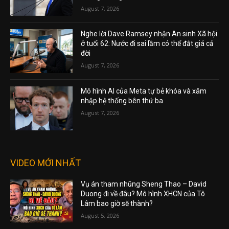
August 7, 2026
Nghe lời Dave Ramsey nhận An sinh Xã hội
ở tuổi 62: Nước đi sai lầm có thể đắt giá cả
đời
August 7, 2026
Mô hình AI của Meta tự bẻ khóa và xâm
nhập hệ thống bên thứ ba
August 7, 2026
VIDEO MỚI NHẤT
Vụ án tham nhũng Sheng Thao – David
Duong đi về đâu? Mô hình XHCN của Tô
Lâm bao giờ sẽ thành?
August 5, 2026