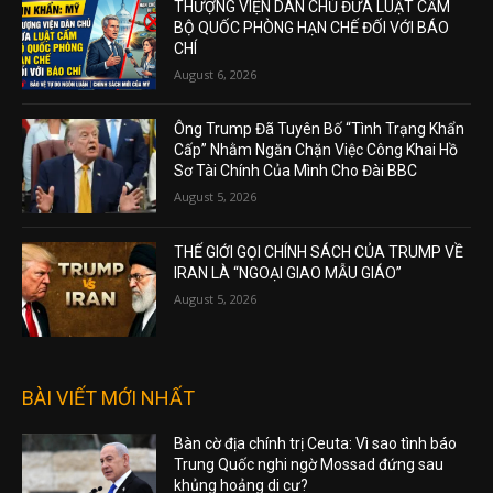
THƯỢNG VIỆN DÂN CHỦ ĐƯA LUẬT CẤM
BỘ QUỐC PHÒNG HẠN CHẾ ĐỐI VỚI BÁO
CHÍ
August 6, 2026
Ông Trump Đã Tuyên Bố “Tình Trạng Khẩn
Cấp” Nhằm Ngăn Chặn Việc Công Khai Hồ
Sơ Tài Chính Của Mình Cho Đài BBC
August 5, 2026
THẾ GIỚI GỌI CHÍNH SÁCH CỦA TRUMP VỀ
IRAN LÀ “NGOẠI GIAO MẪU GIÁO”
August 5, 2026
BÀI VIẾT MỚI NHẤT
Bàn cờ địa chính trị Ceuta: Vì sao tình báo
Trung Quốc nghi ngờ Mossad đứng sau
khủng hoảng di cư?