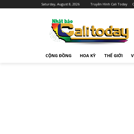
Saturday, August 8, 2026
Truyền Hình Cali Today
C
CỘNG ĐỒNG
HOA KỲ
THẾ GIỚI
V