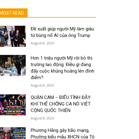
MOST READ
Đề xuất giúp người Mỹ làm giàu
từ bùng nổ AI của ông Trump
August 8, 2026
Hơn 1 triệu người Mỹ rời bỏ thị
trường lao động: Điều gì đang
đẩy cuộc khủng hoảng lên đỉnh
điểm?
August 8, 2026
QUẬN CAM – BIỂU TÌNH ĐẦY
KHÍ THẾ CHỐNG CA NÔ VIỆT
CỘNG QUỐC THIÊN
August 8, 2026
Phương Hằng gây bão mạng,
Phường kiểu mẫu XHCN của Tô