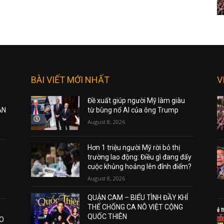
BÀI VIẾT MỚI NHẤT
V
Đề xuất giúp người Mỹ làm giàu
ẠN
từ bùng nổ AI của ông Trump
August 8, 2026
Hơn 1 triệu người Mỹ rời bỏ thị
trường lao động: Điều gì đang đẩy
cuộc khủng hoảng lên đỉnh điểm?
August 8, 2026
QUẬN CAM – BIỂU TÌNH ĐẦY KHÍ
THẾ CHỐNG CA NÔ VIỆT CỘNG
QUỐC THIÊN
AO