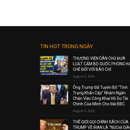
TIN HOT TRONG NGÀY
THƯỢNG VIỆN DÂN CHỦ ĐƯA
LUẬT CẤM BỘ QUỐC PHÒNG H
CHẾ ĐỐI VỚI BÁO CHÍ
August 6, 2026
Ông Trump Đã Tuyên Bố “Tình
Trạng Khẩn Cấp” Nhằm Ngăn
Chặn Việc Công Khai Hồ Sơ Tài
Chính Của Mình Cho Đài BBC
August 5, 2026
THẾ GIỚI GỌI CHÍNH SÁCH CỦA
TRUMP VỀ IRAN LÀ “NGOẠI GI