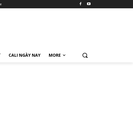
e
Ữ
CALI NGÀY NAY
MORE