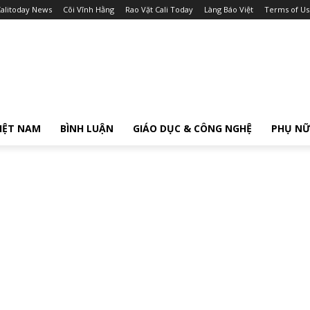
alitoday News
Cõi Vĩnh Hằng
Rao Vặt Cali Today
Làng Báo Việt
Terms of Us
IỆT NAM
BÌNH LUẬN
GIÁO DỤC & CÔNG NGHỆ
PHỤ N