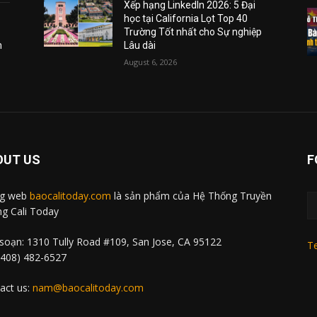
Xếp hạng LinkedIn 2026: 5 Đại
học tại California Lọt Top 40
Trường Tốt nhất cho Sự nghiệp
m
Lâu dài
August 6, 2026
OUT US
F
ng web
baocalitoday.com
là sản phẩm của Hệ Thống Truyền
g Cali Today
soạn: 1310 Tully Road #109, San Jose, CA 95122
Te
 (408) 482-6527
act us:
nam@baocalitoday.com