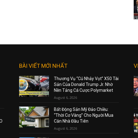
BÀI VIẾT MỚI NHẤT
V
Thương Vụ “Cú Nhảy Vọt” X50 Tài
Sản Của Donald Trump Jr. Nhờ
Nền Tảng Cá Cược Polymarket
August 6, 2026
Bất Động Sản Mỹ Đảo Chiều:
“Thời Cơ Vàng” Cho Người Mua
AO
Căn Nhà Đầu Tiên
August 6, 2026