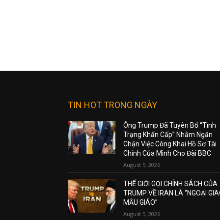
TIN HOT TRONG NGÀY
Ông Trump Đã Tuyên Bố “Tình
Trạng Khẩn Cấp” Nhằm Ngăn
Chặn Việc Công Khai Hồ Sơ Tài
Chính Của Mình Cho Đài BBC
August 5, 2026
THẾ GIỚI GỌI CHÍNH SÁCH CỦA
TRUMP VỀ IRAN LÀ “NGOẠI GI
MẪU GIÁO”
August 5, 2026