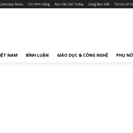
Calitoday News
Cõi Vĩnh Hằng
Rao Vặt Cali Today
Làng Báo Việt
Terms of U
IỆT NAM
BÌNH LUẬN
GIÁO DỤC & CÔNG NGHỆ
PHỤ N