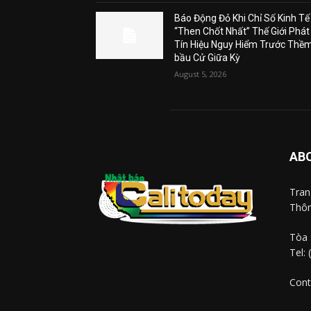
Báo Động Đỏ Khi Chỉ Số Kinh Tế
“Then Chốt Nhất” Thế Giới Phát
Tín Hiệu Nguy Hiểm Trước Thề
bầu Cử Giữa Kỳ
August 5, 2026
AB
Tra
Thôn
Tòa 
Tel:
Cont