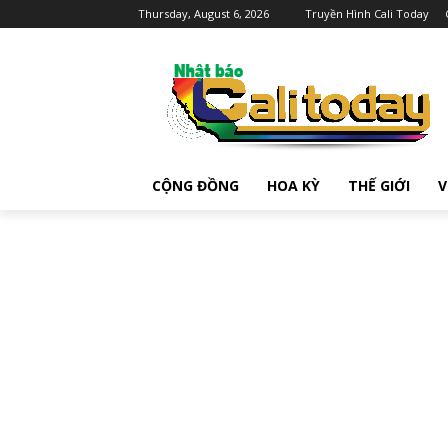
Thursday, August 6, 2026
Truyền Hình Cali Today
CỘNG ĐỒNG
HOA KỲ
THẾ GIỚI
V