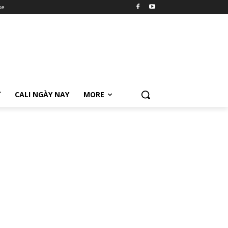
se
Ữ
CALI NGÀY NAY
MORE