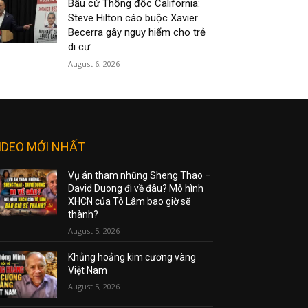
Bầu cử Thống đốc California:
Steve Hilton cáo buộc Xavier
Becerra gây nguy hiểm cho trẻ
di cư
August 6, 2026
IDEO MỚI NHẤT
Vụ án tham nhũng Sheng Thao –
David Duong đi về đâu? Mô hình
XHCN của Tô Lâm bao giờ sẽ
thành?
August 5, 2026
Khủng hoảng kim cương vàng
Việt Nam
August 5, 2026