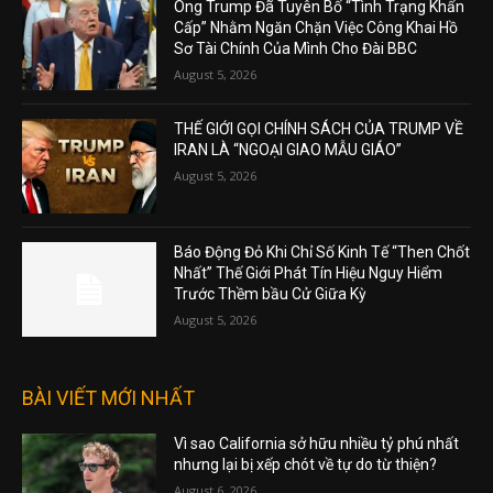
Ông Trump Đã Tuyên Bố “Tình Trạng Khẩn
Cấp” Nhằm Ngăn Chặn Việc Công Khai Hồ
Sơ Tài Chính Của Mình Cho Đài BBC
August 5, 2026
THẾ GIỚI GỌI CHÍNH SÁCH CỦA TRUMP VỀ
IRAN LÀ “NGOẠI GIAO MẪU GIÁO”
August 5, 2026
Báo Động Đỏ Khi Chỉ Số Kinh Tế “Then Chốt
Nhất” Thế Giới Phát Tín Hiệu Nguy Hiểm
Trước Thềm bầu Cử Giữa Kỳ
August 5, 2026
BÀI VIẾT MỚI NHẤT
Vì sao California sở hữu nhiều tỷ phú nhất
nhưng lại bị xếp chót về tự do từ thiện?
August 6, 2026