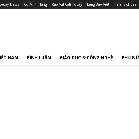
itoday News
Cõi Vĩnh Hằng
Rao Vặt Cali Today
Làng Báo Việt
Terms of Use
IỆT NAM
BÌNH LUẬN
GIÁO DỤC & CÔNG NGHỆ
PHỤ N