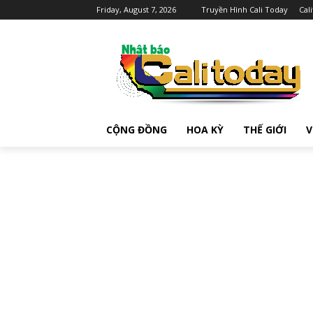
Friday, August 7, 2026
Truyền Hình Cali Today
Cal
CỘNG ĐỒNG
HOA KỲ
THẾ GIỚI
V