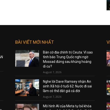
BÀI VIẾT MỚI NHẤT
V
Bàn cờ địa chính trị Ceuta: Vì sao
ẠN
tình báo Trung Quốc nghi ngờ
Mossad đứng sau khủng hoảng
di cư?
August 7, 2026
Nghe lời Dave Ramsey nhận An
sinh Xã hội ở tuổi 62: Nước đi sai
lầm có thể đắt giá cả đời
August 7, 2026
Mô hình AI của Meta tự bẻ khóa