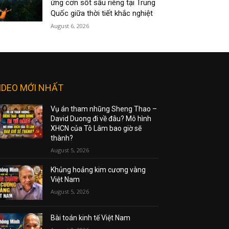
ứng cơn sốt sầu riêng tại Trung
Quốc giữa thời tiết khắc nghiệt
August 6, 2026
IDEO MỚI NHẤT
Vụ án tham nhũng Sheng Thao –
David Duong đi về đâu? Mô hình
XHCN của Tô Lâm bao giờ sẽ
thành?
August 5, 2026
Khủng hoảng kim cương vàng
Việt Nam
August 5, 2026
Bài toán kinh tế Việt Nam