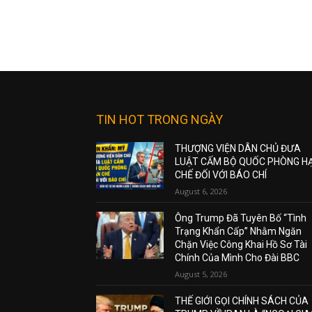
TIN HOT TRONG NGÀY
THƯỢNG VIỆN DÂN CHỦ ĐƯA
LUẬT CẤM BỘ QUỐC PHÒNG H
CHẾ ĐỐI VỚI BÁO CHÍ
August 6, 2026
Ông Trump Đã Tuyên Bố “Tình
Trạng Khẩn Cấp” Nhằm Ngăn
Chặn Việc Công Khai Hồ Sơ Tài
Chính Của Mình Cho Đài BBC
August 5, 2026
THẾ GIỚI GỌI CHÍNH SÁCH CỦA