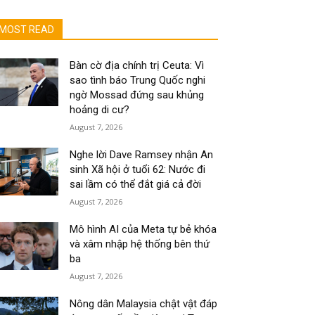
MOST READ
Bàn cờ địa chính trị Ceuta: Vì
sao tình báo Trung Quốc nghi
ngờ Mossad đứng sau khủng
hoảng di cư?
August 7, 2026
Nghe lời Dave Ramsey nhận An
sinh Xã hội ở tuổi 62: Nước đi
sai lầm có thể đắt giá cả đời
August 7, 2026
Mô hình AI của Meta tự bẻ khóa
và xâm nhập hệ thống bên thứ
ba
August 7, 2026
Nông dân Malaysia chật vật đáp