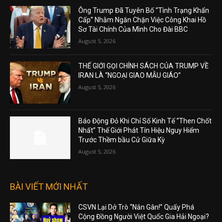
Ông Trump Đã Tuyên Bố “Tình Trạng Khẩn
Cấp” Nhằm Ngăn Chặn Việc Công Khai Hồ
Sơ Tài Chính Của Mình Cho Đài BBC
August 5, 2026
THẾ GIỚI GỌI CHÍNH SÁCH CỦA TRUMP VỀ
IRAN LÀ “NGOẠI GIAO MẪU GIÁO”
August 5, 2026
Báo Động Đỏ Khi Chỉ Số Kinh Tế “Then Chốt
Nhất” Thế Giới Phát Tín Hiệu Nguy Hiểm
Trước Thềm bầu Cử Giữa Kỳ
August 5, 2026
BÀI VIẾT MỚI NHẤT
CSVN Lại Dở Trò “Nắn Gân!” Quấy Phá
Cộng Đồng Người Việt Quốc Gia Hải Ngoại?