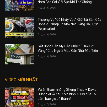
Nam Bắc Cali Sôi Sục Khí Thế Chống...
August 6, 2026
Thương Vụ “Cú Nhảy Vọt” X50 Tài Sản Của
Donald Trump Jr. Nhờ Nền Tảng Cá Cược
Polymarket
August 6, 2026
Bất Động Sản Mỹ Đảo Chiều: “Thời Cơ
Vàng” Cho Người Mua Căn Nhà Đầu Tiên
August 6, 2026
VIDEO MỚI NHẤT
Vụ án tham nhũng Sheng Thao – David
Duong đi về đâu? Mô hình XHCN của Tô
Lâm bao giờ sẽ thành?
August 5, 2026