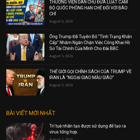
THƯỢNG VIỆN DÂN CHỦ ĐƯA LUẬT CẤM
BỘ QUỐC PHÒNG HẠN CHẾ ĐỐI VỚI BÁO
CHÍ
August 6, 2026
Ông Trump Đã Tuyên Bố “Tình Trạng Khẩn
Cấp” Nhằm Ngăn Chặn Việc Công Khai Hồ
Sơ Tài Chính Của Mình Cho Đài BBC
August 5, 2026
THẾ GIỚI GỌI CHÍNH SÁCH CỦA TRUMP VỀ
IRAN LÀ “NGOẠI GIAO MẪU GIÁO”
August 5, 2026
BÀI VIẾT MỚI NHẤT
Trí tuệ nhân tạo được sử dụng để tạo ra
virus tổng hợp.
August 7, 2026