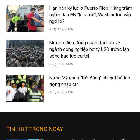
Hạn hán kỷ lục ở Puerto Rico: Hàng trăm
nghìn dân Mỹ “kêu trời”, Washington vẫn
ngó lơ?
August 7, 2026
Mexico điều động quân đội bảo vệ
ngành công nghiệp bơ tỷ USD trước làn
sóng bạo lực cartel
August 7, 2026
Nước Mỹ nhận “trái đắng” khi gạt bỏ lao
động nhập cư
August 7, 2026
TIN HOT TRONG NGÀY