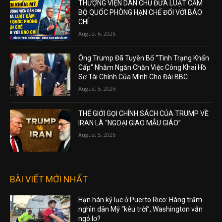
THƯỢNG VIỆN DÂN CHỦ ĐƯA LUẬT CẤM
BỘ QUỐC PHÒNG HẠN CHẾ ĐỐI VỚI BÁO
CHÍ
August 6, 2026
Ông Trump Đã Tuyên Bố “Tình Trạng Khẩn
Cấp” Nhằm Ngăn Chặn Việc Công Khai Hồ
Sơ Tài Chính Của Mình Cho Đài BBC
August 5, 2026
THẾ GIỚI GỌI CHÍNH SÁCH CỦA TRUMP VỀ
IRAN LÀ “NGOẠI GIAO MẪU GIÁO”
August 5, 2026
BÀI VIẾT MỚI NHẤT
Hạn hán kỷ lục ở Puerto Rico: Hàng trăm
nghìn dân Mỹ “kêu trời”, Washington vẫn
ngó lơ?