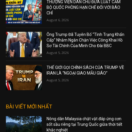
THƯỢNG VIỆN DÂN CHỦ ĐƯA LUẬT CẤM
BỘ QUỐC PHÒNG HẠN CHẾ ĐỐI VỚI BÁO
CHÍ
August 6, 2026
Ông Trump Đã Tuyên Bố “Tình Trạng Khẩn
Cấp” Nhằm Ngăn Chặn Việc Công Khai Hồ
Sơ Tài Chính Của Mình Cho Đài BBC
August 5, 2026
THẾ GIỚI GỌI CHÍNH SÁCH CỦA TRUMP VỀ
IRAN LÀ “NGOẠI GIAO MẪU GIÁO”
August 5, 2026
BÀI VIẾT MỚI NHẤT
Nông dân Malaysia chật vật đáp ứng cơn
sốt sầu riêng tại Trung Quốc giữa thời tiết
khắc nghiệt