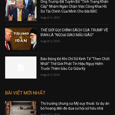
Ông Trump Đã Tuyên Bố “Tình Trạng Khẩn
Cấp” Nhằm Ngăn Chặn Việc Công Khai Hồ
Sơ Tài Chính Của Mình Cho Đài BBC
August 5, 2026
THẾ GIỚI GỌI CHÍNH SÁCH CỦA TRUMP VỀ
IRAN LÀ “NGOẠI GIAO MẪU GIÁO”
August 5, 2026
Báo Động Đỏ Khi Chỉ Số Kinh Tế “Then Chốt
Nhất” Thế Giới Phát Tín Hiệu Nguy Hiểm
Trước Thềm bầu Cử Giữa Kỳ
August 5, 2026
BÀI VIẾT MỚI NHẤT
Thị trường chung cư Mỹ suy thoái: từ dự án
bỏ hoang đến đe dọa cơ hội sở hữu nhà
August 5, 2026