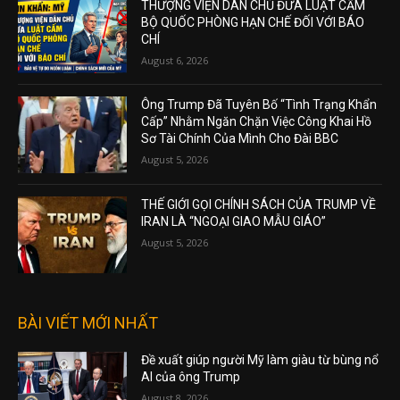
THƯỢNG VIỆN DÂN CHỦ ĐƯA LUẬT CẤM
BỘ QUỐC PHÒNG HẠN CHẾ ĐỐI VỚI BÁO
CHÍ
August 6, 2026
Ông Trump Đã Tuyên Bố “Tình Trạng Khẩn
Cấp” Nhằm Ngăn Chặn Việc Công Khai Hồ
Sơ Tài Chính Của Mình Cho Đài BBC
August 5, 2026
THẾ GIỚI GỌI CHÍNH SÁCH CỦA TRUMP VỀ
IRAN LÀ “NGOẠI GIAO MẪU GIÁO”
August 5, 2026
BÀI VIẾT MỚI NHẤT
Đề xuất giúp người Mỹ làm giàu từ bùng nổ
AI của ông Trump
August 8, 2026