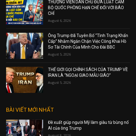
THƯỢNG VIỆN DÂN CHỦ ĐƯA LUẬT CẤM
BỘ QUỐC PHÒNG HẠN CHẾ ĐỐI VỚI BÁO
CHÍ
August 6, 2026
Ông Trump Đã Tuyên Bố “Tình Trạng Khẩn
Cấp” Nhằm Ngăn Chặn Việc Công Khai Hồ
Sơ Tài Chính Của Mình Cho Đài BBC
August 5, 2026
THẾ GIỚI GỌI CHÍNH SÁCH CỦA TRUMP VỀ
IRAN LÀ “NGOẠI GIAO MẪU GIÁO”
August 5, 2026
BÀI VIẾT MỚI NHẤT
Đề xuất giúp người Mỹ làm giàu từ bùng nổ
AI của ông Trump
August 8, 2026