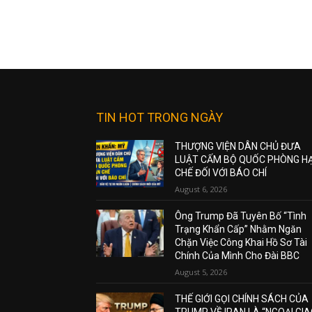
TIN HOT TRONG NGÀY
THƯỢNG VIỆN DÂN CHỦ ĐƯA
LUẬT CẤM BỘ QUỐC PHÒNG H
CHẾ ĐỐI VỚI BÁO CHÍ
August 6, 2026
Ông Trump Đã Tuyên Bố “Tình
Trạng Khẩn Cấp” Nhằm Ngăn
Chặn Việc Công Khai Hồ Sơ Tài
Chính Của Mình Cho Đài BBC
August 5, 2026
THẾ GIỚI GỌI CHÍNH SÁCH CỦA