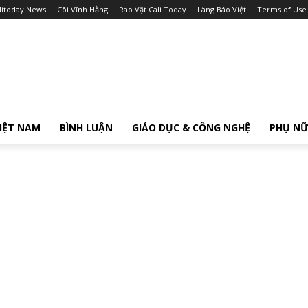
litoday News
Cõi Vĩnh Hằng
Rao Vặt Cali Today
Làng Báo Việt
Terms of Use
IỆT NAM
BÌNH LUẬN
GIÁO DỤC & CÔNG NGHỆ
PHỤ N