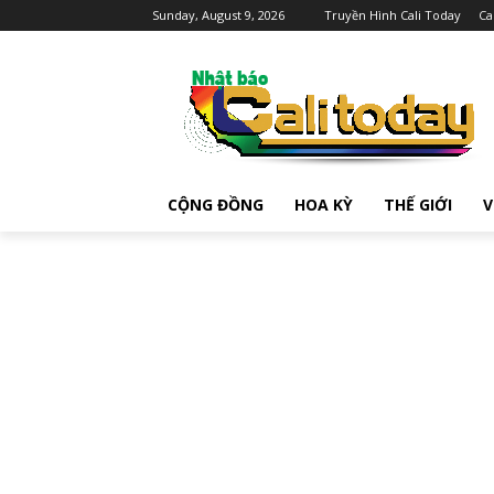
Sunday, August 9, 2026
Truyền Hình Cali Today
Ca
CỘNG ĐỒNG
HOA KỲ
THẾ GIỚI
V