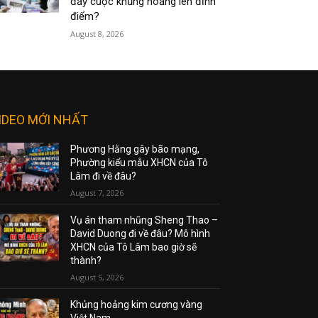
đẩy cuộc khủng hoảng lên đỉnh
điểm?
August 8, 2026
IDEO MỚI NHẤT
Phương Hằng gây bão mạng,
Phường kiểu mẫu XHCN của Tô
Lâm đi về đâu?
August 7, 2026
Vụ án tham nhũng Sheng Thao –
David Duong đi về đâu? Mô hình
XHCN của Tô Lâm bao giờ sẽ
thành?
August 5, 2026
Khủng hoảng kim cương vàng