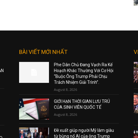
BÀI VIẾT MỚI NHẤT
V
Phe Dân Chủ Đang Vạch Ra Kế
ẠN
Hoạch Khác Thường Với Cơ Hội
“Buộc Ông Trump Phải Chịu
Trách Nhiệm Giải Trình”.
August 8, 2026
GIỚI HẠN THỜI GIAN LƯU TRÚ
CỦA SINH VIÊN QUỐC TẾ
August 8, 2026
Đề xuất giúp người Mỹ làm giàu
từ bùng nổ AI của ông Trump