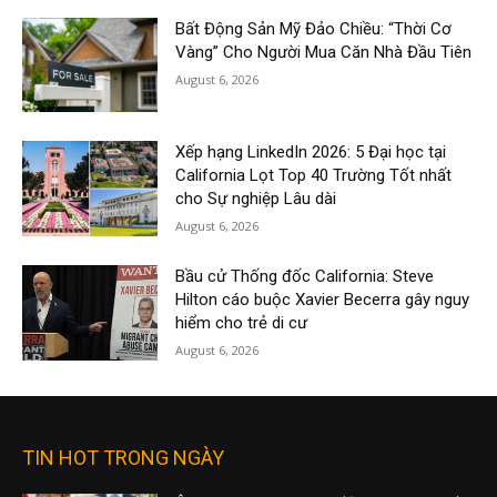
Bất Động Sản Mỹ Đảo Chiều: “Thời Cơ
Vàng” Cho Người Mua Căn Nhà Đầu Tiên
August 6, 2026
Xếp hạng LinkedIn 2026: 5 Đại học tại
California Lọt Top 40 Trường Tốt nhất
cho Sự nghiệp Lâu dài
August 6, 2026
Bầu cử Thống đốc California: Steve
Hilton cáo buộc Xavier Becerra gây nguy
hiểm cho trẻ di cư
August 6, 2026
TIN HOT TRONG NGÀY