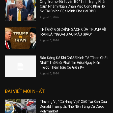
Ông Trump Đã Tuyên Bố “Tình Trạng Khẩn
Cấp” Nhằm Ngăn Chặn Việc Công Khai Hồ
Sơ Tài Chính Của Mình Cho Đài BBC
August 5, 2026
THẾ GIỚI GỌI CHÍNH SÁCH CỦA TRUMP VỀ
IRAN LÀ “NGOẠI GIAO MẪU GIÁO”
August 5, 2026
Báo Động Đỏ Khi Chỉ Số Kinh Tế “Then Chốt
Nhất” Thế Giới Phát Tín Hiệu Nguy Hiểm
Trước Thềm bầu Cử Giữa Kỳ
August 5, 2026
BÀI VIẾT MỚI NHẤT
Thương Vụ “Cú Nhảy Vọt” X50 Tài Sản Của
Donald Trump Jr. Nhờ Nền Tảng Cá Cược
Polymarket