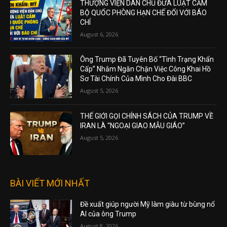
THƯỢNG VIỆN DÂN CHỦ ĐƯA LUẬT CẤM
BỘ QUỐC PHÒNG HẠN CHẾ ĐỐI VỚI BÁO
CHÍ
August 6, 2026
Ông Trump Đã Tuyên Bố “Tình Trạng Khẩn
Cấp” Nhằm Ngăn Chặn Việc Công Khai Hồ
Sơ Tài Chính Của Mình Cho Đài BBC
August 5, 2026
THẾ GIỚI GỌI CHÍNH SÁCH CỦA TRUMP VỀ
IRAN LÀ “NGOẠI GIAO MẪU GIÁO”
August 5, 2026
BÀI VIẾT MỚI NHẤT
Đề xuất giúp người Mỹ làm giàu từ bùng nổ
AI của ông Trump
August 8, 2026