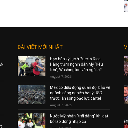
BÀI VIẾT MỚI NHẤT
V
Hạn hán kỷ lục ở Puerto Rico:
ẠN
Hàng trăm nghìn dân Mỹ “kêu
trời”, Washington vẫn ngó lơ?
August 7, 2026
Mexico điều động quân đội bảo vệ
ngành công nghiệp bơ tỷ USD
trước làn sóng bạo lực cartel
August 7, 2026
Nước Mỹ nhận “trái đắng” khi gạt
bỏ lao động nhập cư
AO