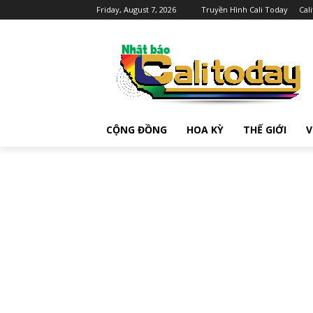
Friday, August 7, 2026
Truyền Hình Cali Today
Cal
CỘNG ĐỒNG
HOA KỲ
THẾ GIỚI
V