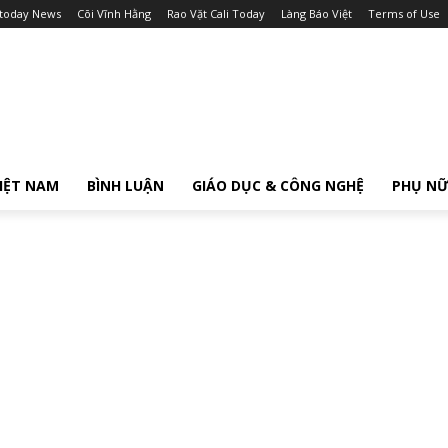
itoday News
Cõi Vĩnh Hằng
Rao Vặt Cali Today
Làng Báo Việt
Terms of Use
IỆT NAM
BÌNH LUẬN
GIÁO DỤC & CÔNG NGHỆ
PHỤ N