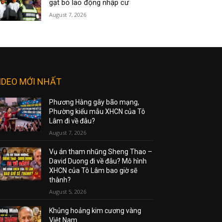
gạt bỏ lao động nhập cư
August 7, 2026
IDEO MỚI NHẤT
Phương Hằng gây bão mạng,
Phường kiểu mẫu XHCN của Tô
Lâm đi về đâu?
August 7, 2026
Vụ án tham nhũng Sheng Thao –
David Duong đi về đâu? Mô hình
XHCN của Tô Lâm bao giờ sẽ
thành?
August 5, 2026
Khủng hoảng kim cương vàng
Việt Nam