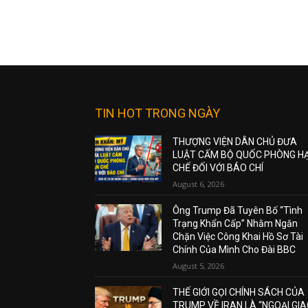
TIN HOT TRONG NGÀY
THƯỢNG VIỆN DÂN CHỦ ĐƯA
LUẬT CẤM BỘ QUỐC PHÒNG H
CHẾ ĐỐI VỚI BÁO CHÍ
August 6, 2026
Ông Trump Đã Tuyên Bố “Tình
Trạng Khẩn Cấp” Nhằm Ngăn
Chặn Việc Công Khai Hồ Sơ Tài
Chính Của Mình Cho Đài BBC
August 5, 2026
THẾ GIỚI GỌI CHÍNH SÁCH CỦA
TRUMP VỀ IRAN LÀ “NGOẠI GI