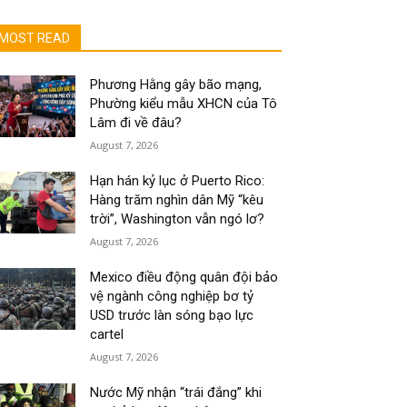
MOST READ
Phương Hằng gây bão mạng,
Phường kiểu mẫu XHCN của Tô
Lâm đi về đâu?
August 7, 2026
Hạn hán kỷ lục ở Puerto Rico:
Hàng trăm nghìn dân Mỹ “kêu
trời”, Washington vẫn ngó lơ?
August 7, 2026
Mexico điều động quân đội bảo
vệ ngành công nghiệp bơ tỷ
USD trước làn sóng bạo lực
cartel
August 7, 2026
Nước Mỹ nhận “trái đắng” khi