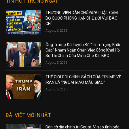
TIN HOT TRONG NGÀY
THƯỢNG VIỆN DÂN CHỦ ĐƯA LUẬT CẤM
BỘ QUỐC PHÒNG HẠN CHẾ ĐỐI VỚI BÁO
CHÍ
August 6, 2026
Ông Trump Đã Tuyên Bố “Tình Trạng Khẩn
Cấp” Nhằm Ngăn Chặn Việc Công Khai Hồ
Sơ Tài Chính Của Mình Cho Đài BBC
August 5, 2026
THẾ GIỚI GỌI CHÍNH SÁCH CỦA TRUMP VỀ
IRAN LÀ “NGOẠI GIAO MẪU GIÁO”
August 5, 2026
BÀI VIẾT MỚI NHẤT
Bàn cờ địa chính trị Ceuta: Vì sao tình báo