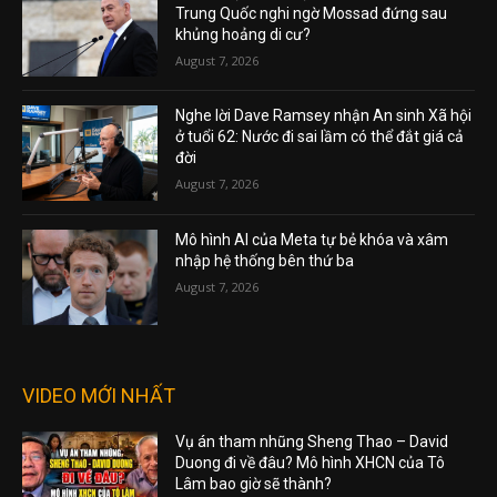
Trung Quốc nghi ngờ Mossad đứng sau
khủng hoảng di cư?
August 7, 2026
Nghe lời Dave Ramsey nhận An sinh Xã hội
ở tuổi 62: Nước đi sai lầm có thể đắt giá cả
đời
August 7, 2026
Mô hình AI của Meta tự bẻ khóa và xâm
nhập hệ thống bên thứ ba
August 7, 2026
VIDEO MỚI NHẤT
Vụ án tham nhũng Sheng Thao – David
Duong đi về đâu? Mô hình XHCN của Tô
Lâm bao giờ sẽ thành?