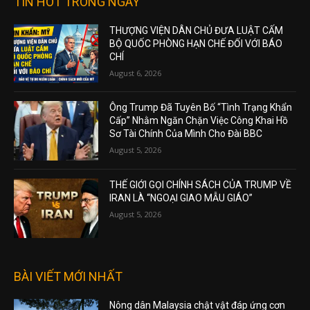
TIN HOT TRONG NGÀY
THƯỢNG VIỆN DÂN CHỦ ĐƯA LUẬT CẤM
BỘ QUỐC PHÒNG HẠN CHẾ ĐỐI VỚI BÁO
CHÍ
August 6, 2026
Ông Trump Đã Tuyên Bố “Tình Trạng Khẩn
Cấp” Nhằm Ngăn Chặn Việc Công Khai Hồ
Sơ Tài Chính Của Mình Cho Đài BBC
August 5, 2026
THẾ GIỚI GỌI CHÍNH SÁCH CỦA TRUMP VỀ
IRAN LÀ “NGOẠI GIAO MẪU GIÁO”
August 5, 2026
BÀI VIẾT MỚI NHẤT
Nông dân Malaysia chật vật đáp ứng cơn