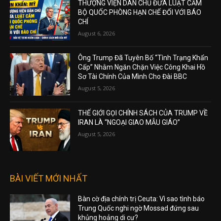
THƯỢNG VIỆN DÂN CHỦ ĐƯA LUẬT CẤM
BỘ QUỐC PHÒNG HẠN CHẾ ĐỐI VỚI BÁO
CHÍ
August 6, 2026
Ông Trump Đã Tuyên Bố “Tình Trạng Khẩn
Cấp” Nhằm Ngăn Chặn Việc Công Khai Hồ
Sơ Tài Chính Của Mình Cho Đài BBC
August 5, 2026
THẾ GIỚI GỌI CHÍNH SÁCH CỦA TRUMP VỀ
IRAN LÀ “NGOẠI GIAO MẪU GIÁO”
August 5, 2026
BÀI VIẾT MỚI NHẤT
Bàn cờ địa chính trị Ceuta: Vì sao tình báo
Trung Quốc nghi ngờ Mossad đứng sau
khủng hoảng di cư?