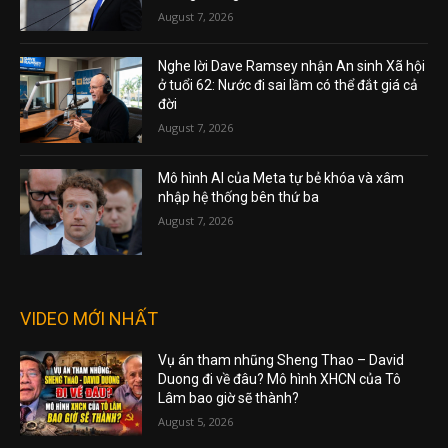
August 7, 2026
Nghe lời Dave Ramsey nhận An sinh Xã hội
ở tuổi 62: Nước đi sai lầm có thể đắt giá cả
đời
August 7, 2026
Mô hình AI của Meta tự bẻ khóa và xâm
nhập hệ thống bên thứ ba
August 7, 2026
VIDEO MỚI NHẤT
Vụ án tham nhũng Sheng Thao – David
Duong đi về đâu? Mô hình XHCN của Tô
Lâm bao giờ sẽ thành?
August 5, 2026