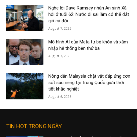
Nghe lời Dave Ramsey nhận An sinh Xã
hội ở tuổi 62: Nước đi sai lầm có thể đắt
giá cả đời
August 7, 2026
Mô hình AI của Meta tự bẻ khóa và xâm
nhập hệ thống bên thứ ba
August 7, 2026
Nông dân Malaysia chật vật đáp ứng cơn
sốt sầu riêng tại Trung Quốc giữa thời
tiết khắc nghiệt
August 6, 2026
TIN HOT TRONG NGÀY