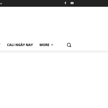
se
Ữ
CALI NGÀY NAY
MORE