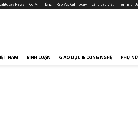
Calitoday News
Cõi Vĩnh Hằng
Rao Vặt Cali Today
Làng Báo Việt
Terms of U
IỆT NAM
BÌNH LUẬN
GIÁO DỤC & CÔNG NGHỆ
PHỤ N