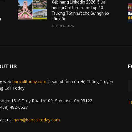
Xếp hạng LinkedIn 2026: 5 Đại
học tại California Lọt Top 40
Trường Tốt nhất cho Sự nghiệp
m
Lâu dài
August 6, 2026
OUT US
F
ng web
baocalitoday.com
là sản phẩm của Hệ Thống Truyền
g Cali Today
soạn: 1310 Tully Road #109, San Jose, CA 95122
Te
 (408) 482-6527
act us:
nam@baocalitoday.com