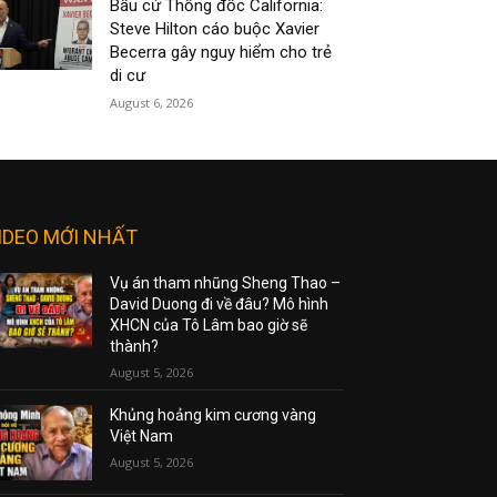
Bầu cử Thống đốc California:
Steve Hilton cáo buộc Xavier
Becerra gây nguy hiểm cho trẻ
di cư
August 6, 2026
IDEO MỚI NHẤT
Vụ án tham nhũng Sheng Thao –
David Duong đi về đâu? Mô hình
XHCN của Tô Lâm bao giờ sẽ
thành?
August 5, 2026
Khủng hoảng kim cương vàng
Việt Nam
August 5, 2026