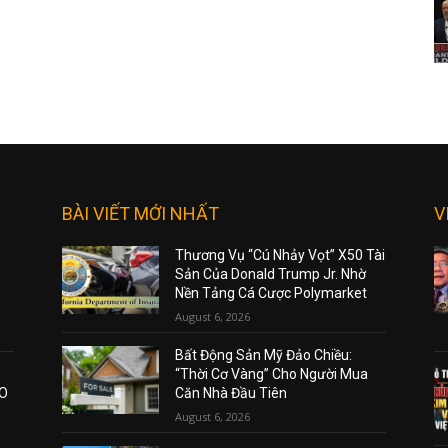
BÀI VIẾT MỚI NHẤT
V
Thương Vụ “Cú Nhảy Vọt” X50 Tài
Sản Của Donald Trump Jr. Nhờ
Nền Tảng Cá Cược Polymarket
August 6, 2026
Bất Động Sản Mỹ Đảo Chiều:
“Thời Cơ Vàng” Cho Người Mua
AO
Căn Nhà Đầu Tiên
August 6, 2026