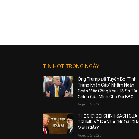
TIN HOT TRONG NGÀY
Ông Trump Đã Tuyên Bố “Tình
Trạng Khẩn Cấp” Nhằm Ngăn
Chặn Việc Công Khai Hồ Sơ Tài
Chính Của Mình Cho Đài BBC
August 5, 2026
THẾ GIỚI GỌI CHÍNH SÁCH CỦA
TRUMP VỀ IRAN LÀ “NGOẠI GI
MẪU GIÁO”
August 5, 2026