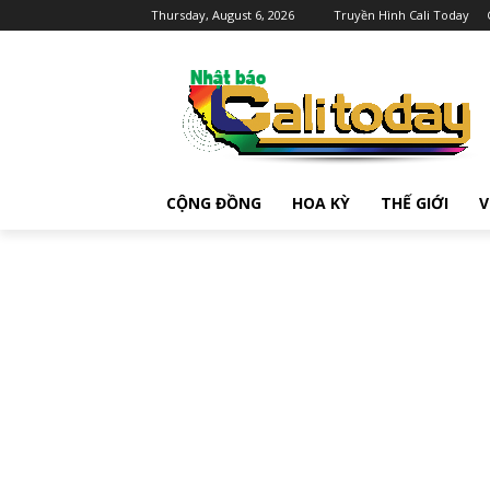
Thursday, August 6, 2026
Truyền Hình Cali Today
CỘNG ĐỒNG
HOA KỲ
THẾ GIỚI
V