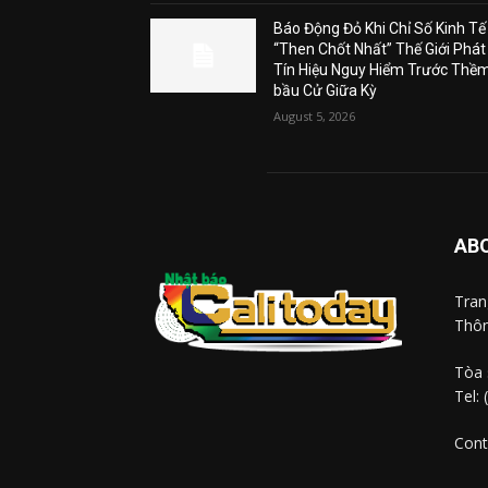
Báo Động Đỏ Khi Chỉ Số Kinh Tế
“Then Chốt Nhất” Thế Giới Phát
Tín Hiệu Nguy Hiểm Trước Thề
bầu Cử Giữa Kỳ
August 5, 2026
AB
Tra
Thôn
Tòa 
Tel:
Cont