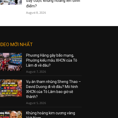
đẩy cuộc khủng hoảng lên đỉnh
điểm?
August 8, 2026
IDEO MỚI NHẤT
Phương Hằng gây bão mạng,
Phường kiểu mẫu XHCN của Tô
Lâm đi về đâu?
August 7, 2026
Vụ án tham nhũng Sheng Thao –
David Duong đi về đâu? Mô hình
XHCN của Tô Lâm bao giờ sẽ
thành?
August 5, 2026
Khủng hoảng kim cương vàng