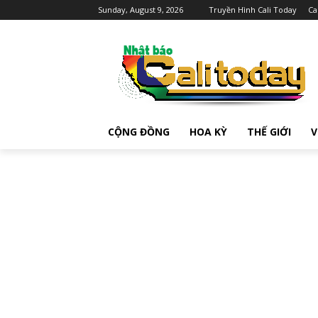
Sunday, August 9, 2026
Truyền Hình Cali Today
Ca
CỘNG ĐỒNG
HOA KỲ
THẾ GIỚI
V