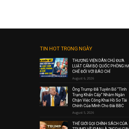
TIN HOT TRONG NGÀY
THƯỢNG VIỆN DÂN CHỦ ĐƯA
LUẬT CẤM BỘ QUỐC PHÒNG H
CHẾ ĐỐI VỚI BÁO CHÍ
August 6, 2026
Ông Trump Đã Tuyên Bố “Tình
Trạng Khẩn Cấp” Nhằm Ngăn
Chặn Việc Công Khai Hồ Sơ Tài
Chính Của Mình Cho Đài BBC
August 5, 2026
THẾ GIỚI GỌI CHÍNH SÁCH CỦA