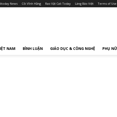
litoday News
Cõi Vĩnh Hằng
Rao Vặt Cali Today
Làng Báo Việt
Terms of Use
IỆT NAM
BÌNH LUẬN
GIÁO DỤC & CÔNG NGHỆ
PHỤ N