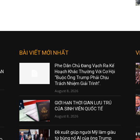
BÀI VIẾT MỚI NHẤT
V
Phe Dân Chủ Đang Vạch Ra Kế
ẠN
Hoạch Khác Thường Với Cơ Hội
“Buộc Ông Trump Phải Chịu
Trách Nhiệm Giải Trình”.
August 8, 2026
GIỚI HẠN THỜI GIAN LƯU TRÚ
CỦA SINH VIÊN QUỐC TẾ
August 8, 2026
Đề xuất giúp người Mỹ làm giàu
từ bùng nổ AI của ông Trump