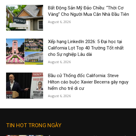
Bất Động Sản Mỹ Đảo Chiều: “Thời Cơ
Vàng” Cho Người Mua Căn Nhà Đầu Tiên
August 6, 2026
Xếp hạng LinkedIn 2026: 5 Đại học tại
California Lọt Top 40 Trường Tốt nhất
cho Sự nghiệp Lâu dài
August 6, 2026
Bầu cử Thống đốc California: Steve
Hilton cáo buộc Xavier Becerra gây nguy
hiểm cho trẻ di cư
August 6, 2026
TIN HOT TRONG NGÀY