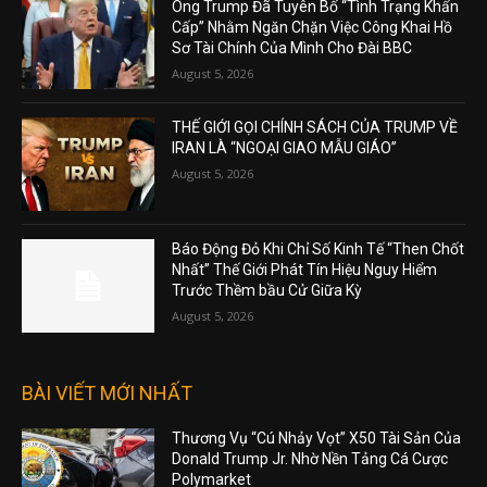
Ông Trump Đã Tuyên Bố “Tình Trạng Khẩn
Cấp” Nhằm Ngăn Chặn Việc Công Khai Hồ
Sơ Tài Chính Của Mình Cho Đài BBC
August 5, 2026
THẾ GIỚI GỌI CHÍNH SÁCH CỦA TRUMP VỀ
IRAN LÀ “NGOẠI GIAO MẪU GIÁO”
August 5, 2026
Báo Động Đỏ Khi Chỉ Số Kinh Tế “Then Chốt
Nhất” Thế Giới Phát Tín Hiệu Nguy Hiểm
Trước Thềm bầu Cử Giữa Kỳ
August 5, 2026
BÀI VIẾT MỚI NHẤT
Thương Vụ “Cú Nhảy Vọt” X50 Tài Sản Của
Donald Trump Jr. Nhờ Nền Tảng Cá Cược
Polymarket