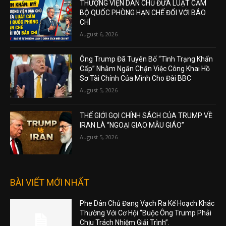
THƯỢNG VIỆN DÂN CHỦ ĐƯA LUẬT CẤM
BỘ QUỐC PHÒNG HẠN CHẾ ĐỐI VỚI BÁO
CHÍ
August 6, 2026
Ông Trump Đã Tuyên Bố “Tình Trạng Khẩn
Cấp” Nhằm Ngăn Chặn Việc Công Khai Hồ
Sơ Tài Chính Của Mình Cho Đài BBC
August 5, 2026
THẾ GIỚI GỌI CHÍNH SÁCH CỦA TRUMP VỀ
IRAN LÀ “NGOẠI GIAO MẪU GIÁO”
August 5, 2026
BÀI VIẾT MỚI NHẤT
Phe Dân Chủ Đang Vạch Ra Kế Hoạch Khác
Thường Với Cơ Hội “Buộc Ông Trump Phải
Chịu Trách Nhiệm Giải Trình”.