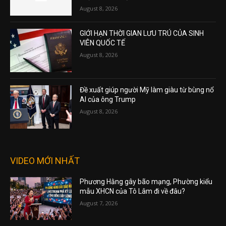
August 8, 2026
GIỚI HẠN THỜI GIAN LƯU TRÚ CỦA SINH
VIÊN QUỐC TẾ
August 8, 2026
Đề xuất giúp người Mỹ làm giàu từ bùng nổ
AI của ông Trump
August 8, 2026
VIDEO MỚI NHẤT
Phương Hằng gây bão mạng, Phường kiểu
mẫu XHCN của Tô Lâm đi về đâu?
August 7, 2026