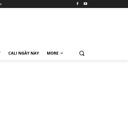
e
Ữ
CALI NGÀY NAY
MORE