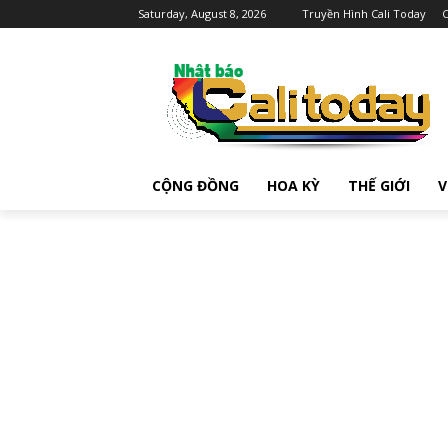
Saturday, August 8, 2026
Truyền Hình Cali Today
C
CỘNG ĐỒNG
HOA KỲ
THẾ GIỚI
V