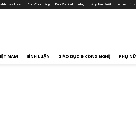
alitoday News
Cõi Vĩnh Hằng
Rao Vặt Cali Today
Làng Báo Việt
Terms of Us
IỆT NAM
BÌNH LUẬN
GIÁO DỤC & CÔNG NGHỆ
PHỤ N