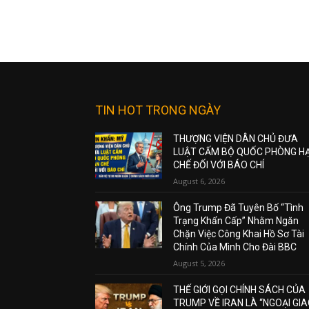
TIN HOT TRONG NGÀY
THƯỢNG VIỆN DÂN CHỦ ĐƯA
LUẬT CẤM BỘ QUỐC PHÒNG H
CHẾ ĐỐI VỚI BÁO CHÍ
August 6, 2026
Ông Trump Đã Tuyên Bố “Tình
Trạng Khẩn Cấp” Nhằm Ngăn
Chặn Việc Công Khai Hồ Sơ Tài
Chính Của Mình Cho Đài BBC
August 5, 2026
THẾ GIỚI GỌI CHÍNH SÁCH CỦA
TRUMP VỀ IRAN LÀ “NGOẠI GI