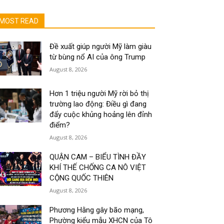
MOST READ
Đề xuất giúp người Mỹ làm giàu
từ bùng nổ AI của ông Trump
August 8, 2026
Hơn 1 triệu người Mỹ rời bỏ thị
trường lao động: Điều gì đang
đẩy cuộc khủng hoảng lên đỉnh
điểm?
August 8, 2026
QUẬN CAM – BIỂU TÌNH ĐẦY
KHÍ THẾ CHỐNG CA NÔ VIỆT
CỘNG QUỐC THIÊN
August 8, 2026
Phương Hằng gây bão mạng,
Phường kiểu mẫu XHCN của Tô