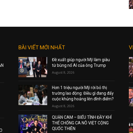
BÀI VIẾT MỚI NHẤT
V
Đề xuất giúp người Mỹ làm giàu
ẠN
từ bùng nổ AI của ông Trump
August 8, 2026
Hơn 1 triệu người Mỹ rời bỏ thị
trường lao động: Điều gì đang đẩy
cuộc khủng hoảng lên đỉnh điểm?
August 8, 2026
QUẬN CAM – BIỂU TÌNH ĐẦY KHÍ
THẾ CHỐNG CA NÔ VIỆT CỘNG
QUỐC THIÊN
AO