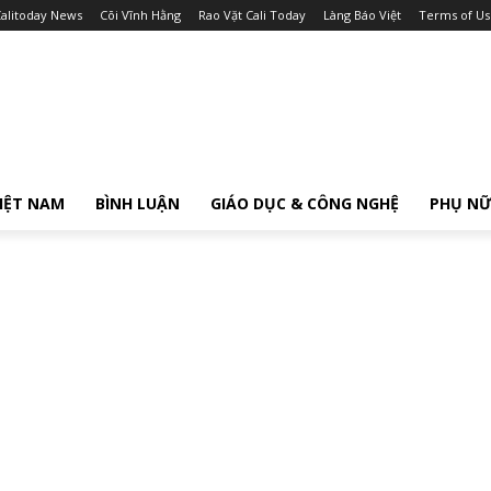
alitoday News
Cõi Vĩnh Hằng
Rao Vặt Cali Today
Làng Báo Việt
Terms of Us
IỆT NAM
BÌNH LUẬN
GIÁO DỤC & CÔNG NGHỆ
PHỤ N