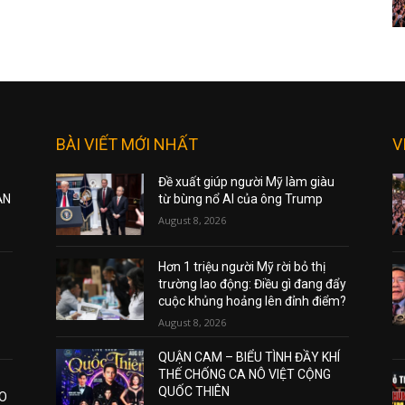
BÀI VIẾT MỚI NHẤT
V
Đề xuất giúp người Mỹ làm giàu
ẠN
từ bùng nổ AI của ông Trump
August 8, 2026
Hơn 1 triệu người Mỹ rời bỏ thị
trường lao động: Điều gì đang đẩy
cuộc khủng hoảng lên đỉnh điểm?
August 8, 2026
QUẬN CAM – BIỂU TÌNH ĐẦY KHÍ
THẾ CHỐNG CA NÔ VIỆT CỘNG
QUỐC THIÊN
AO