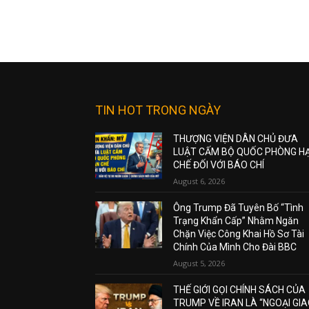
TIN HOT TRONG NGÀY
THƯỢNG VIỆN DÂN CHỦ ĐƯA
LUẬT CẤM BỘ QUỐC PHÒNG H
CHẾ ĐỐI VỚI BÁO CHÍ
August 6, 2026
Ông Trump Đã Tuyên Bố “Tình
Trạng Khẩn Cấp” Nhằm Ngăn
Chặn Việc Công Khai Hồ Sơ Tài
Chính Của Mình Cho Đài BBC
August 5, 2026
THẾ GIỚI GỌI CHÍNH SÁCH CỦA
TRUMP VỀ IRAN LÀ “NGOẠI GI