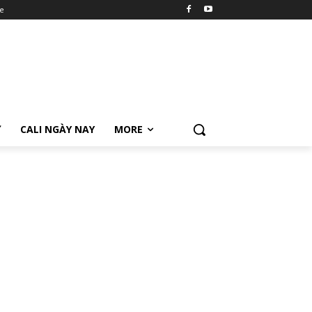
e
Ữ
CALI NGÀY NAY
MORE