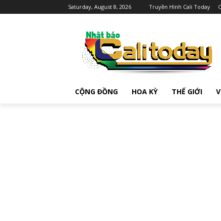
Saturday, August 8, 2026
Truyền Hình Cali Today
C
CỘNG ĐỒNG
HOA KỲ
THẾ GIỚI
V