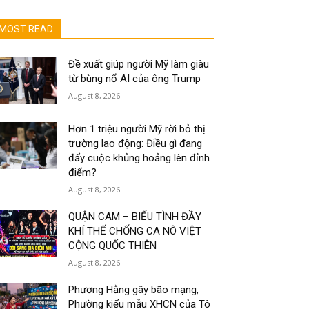
MOST READ
Đề xuất giúp người Mỹ làm giàu
từ bùng nổ AI của ông Trump
August 8, 2026
Hơn 1 triệu người Mỹ rời bỏ thị
trường lao động: Điều gì đang
đẩy cuộc khủng hoảng lên đỉnh
điểm?
August 8, 2026
QUẬN CAM – BIỂU TÌNH ĐẦY
KHÍ THẾ CHỐNG CA NÔ VIỆT
CỘNG QUỐC THIÊN
August 8, 2026
Phương Hằng gây bão mạng,
Phường kiểu mẫu XHCN của Tô