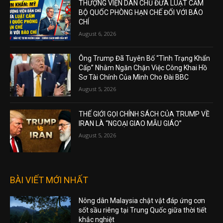
THƯỢNG VIỆN DÂN CHỦ ĐƯA LUẬT CẤM
BỘ QUỐC PHÒNG HẠN CHẾ ĐỐI VỚI BÁO
CHÍ
August 6, 2026
Ông Trump Đã Tuyên Bố “Tình Trạng Khẩn
Cấp” Nhằm Ngăn Chặn Việc Công Khai Hồ
Sơ Tài Chính Của Mình Cho Đài BBC
August 5, 2026
THẾ GIỚI GỌI CHÍNH SÁCH CỦA TRUMP VỀ
IRAN LÀ “NGOẠI GIAO MẪU GIÁO”
August 5, 2026
BÀI VIẾT MỚI NHẤT
Nông dân Malaysia chật vật đáp ứng cơn
sốt sầu riêng tại Trung Quốc giữa thời tiết
khắc nghiệt