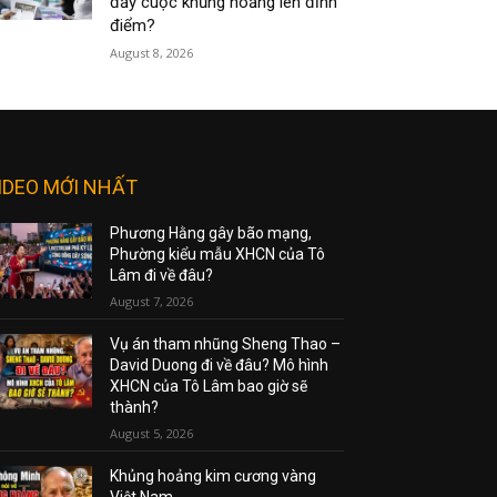
đẩy cuộc khủng hoảng lên đỉnh
điểm?
August 8, 2026
IDEO MỚI NHẤT
Phương Hằng gây bão mạng,
Phường kiểu mẫu XHCN của Tô
Lâm đi về đâu?
August 7, 2026
Vụ án tham nhũng Sheng Thao –
David Duong đi về đâu? Mô hình
XHCN của Tô Lâm bao giờ sẽ
thành?
August 5, 2026
Khủng hoảng kim cương vàng