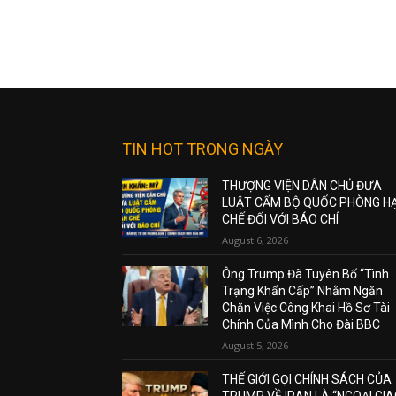
TIN HOT TRONG NGÀY
THƯỢNG VIỆN DÂN CHỦ ĐƯA
LUẬT CẤM BỘ QUỐC PHÒNG H
CHẾ ĐỐI VỚI BÁO CHÍ
August 6, 2026
Ông Trump Đã Tuyên Bố “Tình
Trạng Khẩn Cấp” Nhằm Ngăn
Chặn Việc Công Khai Hồ Sơ Tài
Chính Của Mình Cho Đài BBC
August 5, 2026
THẾ GIỚI GỌI CHÍNH SÁCH CỦA