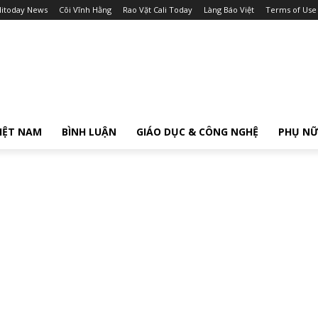
litoday News
Cõi Vĩnh Hằng
Rao Vặt Cali Today
Làng Báo Việt
Terms of Use
IỆT NAM
BÌNH LUẬN
GIÁO DỤC & CÔNG NGHỆ
PHỤ N