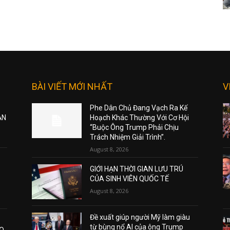
BÀI VIẾT MỚI NHẤT
V
Phe Dân Chủ Đang Vạch Ra Kế
ẠN
Hoạch Khác Thường Với Cơ Hội
“Buộc Ông Trump Phải Chịu
Trách Nhiệm Giải Trình”.
August 8, 2026
GIỚI HẠN THỜI GIAN LƯU TRÚ
CỦA SINH VIÊN QUỐC TẾ
August 8, 2026
Đề xuất giúp người Mỹ làm giàu
từ bùng nổ AI của ông Trump