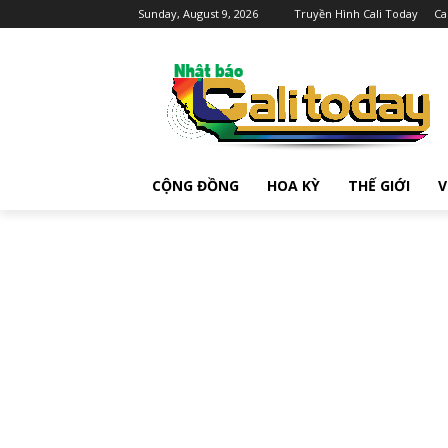
Sunday, August 9, 2026
Truyền Hình Cali Today
Ca
CỘNG ĐỒNG
HOA KỲ
THẾ GIỚI
V