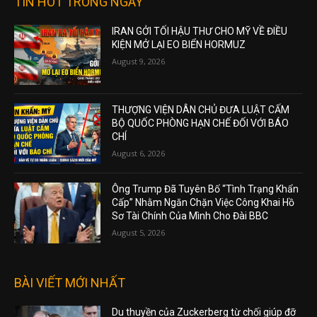
TIN HOT TRONG NGÀY
IRAN GỞI TỐI HẬU THƯ CHO MỸ VỀ ĐIỀU
KIỆN MỞ LẠI EO BIỂN HORMUZ
August 9, 2026
THƯỢNG VIỆN DÂN CHỦ ĐƯA LUẬT CẤM
BỘ QUỐC PHÒNG HẠN CHẾ ĐỐI VỚI BÁO
CHÍ
August 6, 2026
Ông Trump Đã Tuyên Bố “Tình Trạng Khẩn
Cấp” Nhằm Ngăn Chặn Việc Công Khai Hồ
Sơ Tài Chính Của Mình Cho Đài BBC
August 5, 2026
BÀI VIẾT MỚI NHẤT
Du thuyền của Zuckerberg từ chối giúp đỡ