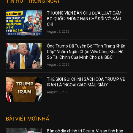
TIN HOT TRONG NGÀY
THƯỢNG VIỆN DÂN CHỦ ĐƯA LUẬT CẤM
BỘ QUỐC PHÒNG HẠN CHẾ ĐỐI VỚI BÁO
CHÍ
August 6, 2026
Ông Trump Đã Tuyên Bố “Tình Trạng Khẩn
Cấp” Nhằm Ngăn Chặn Việc Công Khai Hồ
Sơ Tài Chính Của Mình Cho Đài BBC
August 5, 2026
THẾ GIỚI GỌI CHÍNH SÁCH CỦA TRUMP VỀ
IRAN LÀ “NGOẠI GIAO MẪU GIÁO”
August 5, 2026
BÀI VIẾT MỚI NHẤT
Bàn cờ địa chính trị Ceuta: Vì sao tình báo