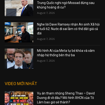
Trung Quốc nghi ngờ Mossad đứng sau
khủng hoảng di cư?
August 7, 2026
Nghe lời Dave Ramsey nhận An sinh Xã hội
ở tuổi 62: Nước đi sai lầm có thể đắt giá cả
đời
August 7, 2026
Mô hình AI của Meta tự bẻ khóa và xâm
nhập hệ thống bên thứ ba
August 7, 2026
VIDEO MỚI NHẤT
Vụ án tham nhũng Sheng Thao – David
Duong đi về đâu? Mô hình XHCN của Tô
Lâm bao giờ sẽ thành?