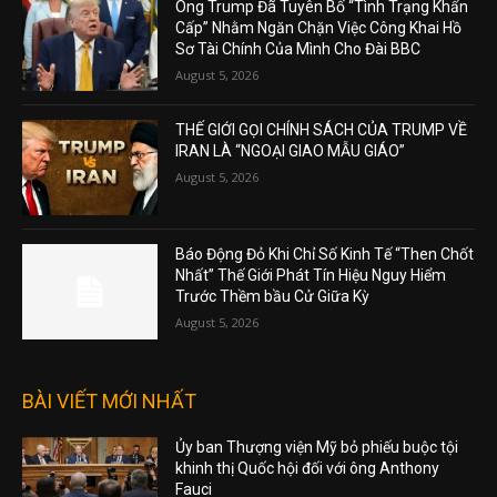
Ông Trump Đã Tuyên Bố “Tình Trạng Khẩn
Cấp” Nhằm Ngăn Chặn Việc Công Khai Hồ
Sơ Tài Chính Của Mình Cho Đài BBC
August 5, 2026
THẾ GIỚI GỌI CHÍNH SÁCH CỦA TRUMP VỀ
IRAN LÀ “NGOẠI GIAO MẪU GIÁO”
August 5, 2026
Báo Động Đỏ Khi Chỉ Số Kinh Tế “Then Chốt
Nhất” Thế Giới Phát Tín Hiệu Nguy Hiểm
Trước Thềm bầu Cử Giữa Kỳ
August 5, 2026
BÀI VIẾT MỚI NHẤT
Ủy ban Thượng viện Mỹ bỏ phiếu buộc tội
khinh thị Quốc hội đối với ông Anthony
Fauci