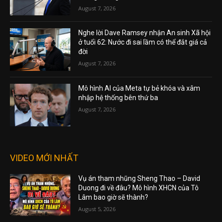
August 7, 2026
Nghe lời Dave Ramsey nhận An sinh Xã hội
ở tuổi 62: Nước đi sai lầm có thể đắt giá cả
đời
August 7, 2026
Mô hình AI của Meta tự bẻ khóa và xâm
nhập hệ thống bên thứ ba
August 7, 2026
VIDEO MỚI NHẤT
Vụ án tham nhũng Sheng Thao – David
Duong đi về đâu? Mô hình XHCN của Tô
Lâm bao giờ sẽ thành?
August 5, 2026