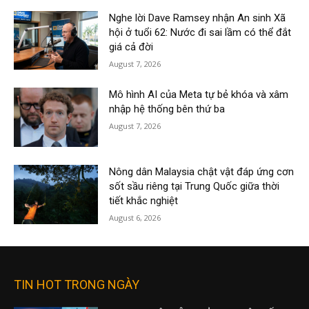
Nghe lời Dave Ramsey nhận An sinh Xã
hội ở tuổi 62: Nước đi sai lầm có thể đắt
giá cả đời
August 7, 2026
Mô hình AI của Meta tự bẻ khóa và xâm
nhập hệ thống bên thứ ba
August 7, 2026
Nông dân Malaysia chật vật đáp ứng cơn
sốt sầu riêng tại Trung Quốc giữa thời
tiết khắc nghiệt
August 6, 2026
TIN HOT TRONG NGÀY