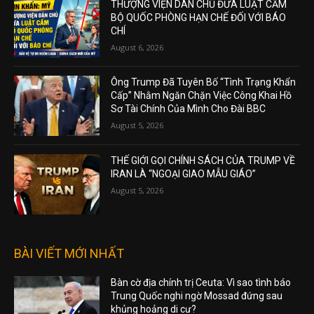
THƯỢNG VIỆN DÂN CHỦ ĐƯA LUẬT CẤM
BỘ QUỐC PHÒNG HẠN CHẾ ĐỐI VỚI BÁO
CHÍ
August 6, 2026
Ông Trump Đã Tuyên Bố “Tình Trạng Khẩn
Cấp” Nhằm Ngăn Chặn Việc Công Khai Hồ
Sơ Tài Chính Của Mình Cho Đài BBC
August 5, 2026
THẾ GIỚI GỌI CHÍNH SÁCH CỦA TRUMP VỀ
IRAN LÀ “NGOẠI GIAO MẪU GIÁO”
August 5, 2026
BÀI VIẾT MỚI NHẤT
Bàn cờ địa chính trị Ceuta: Vì sao tình báo
Trung Quốc nghi ngờ Mossad đứng sau
khủng hoảng di cư?