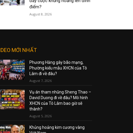
đẩy cuộc khủng hoảng lên đỉnh
điểm?
August 8, 2026
IDEO MỚI NHẤT
Phương Hằng gây bão mạng,
Phường kiểu mẫu XHCN của Tô
Lâm đi về đâu?
August 7, 2026
Vụ án tham nhũng Sheng Thao –
David Duong đi về đâu? Mô hình
XHCN của Tô Lâm bao giờ sẽ
thành?
August 5, 2026
Khủng hoảng kim cương vàng