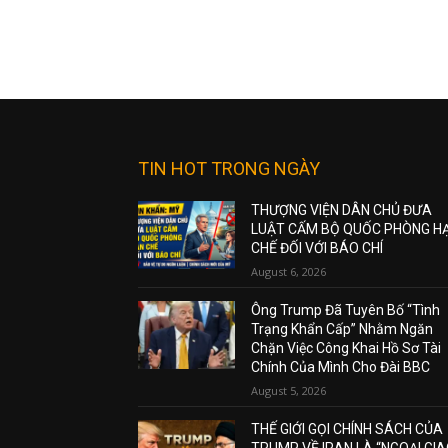
TIN HOT TRONG NGÀY
THƯỢNG VIỆN DÂN CHỦ ĐƯA
LUẬT CẤM BỘ QUỐC PHÒNG H
CHẾ ĐỐI VỚI BÁO CHÍ
August 6, 2026
Ông Trump Đã Tuyên Bố “Tình
Trạng Khẩn Cấp” Nhằm Ngăn
Chặn Việc Công Khai Hồ Sơ Tài
Chính Của Mình Cho Đài BBC
August 5, 2026
THẾ GIỚI GỌI CHÍNH SÁCH CỦA