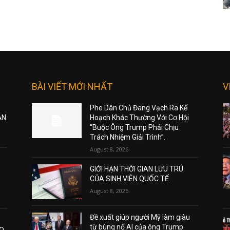
BÀI VIẾT MỚI NHẤT
V
Phe Dân Chủ Đang Vạch Ra Kế
ẠN
Hoạch Khác Thường Với Cơ Hội
“Buộc Ông Trump Phải Chịu
Trách Nhiệm Giải Trình”.
August 8, 2026
GIỚI HẠN THỜI GIAN LƯU TRÚ
CỦA SINH VIÊN QUỐC TẾ
August 8, 2026
Đề xuất giúp người Mỹ làm giàu
từ bùng nổ AI của ông Trump