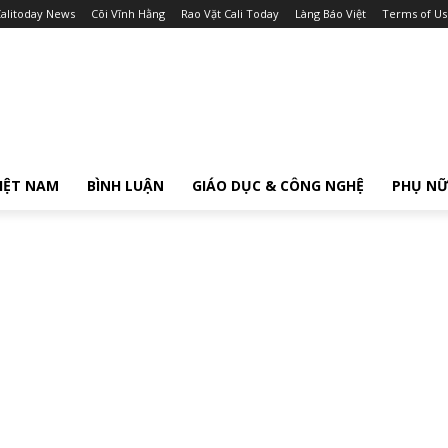
alitoday News
Cõi Vĩnh Hằng
Rao Vặt Cali Today
Làng Báo Việt
Terms of Us
IỆT NAM
BÌNH LUẬN
GIÁO DỤC & CÔNG NGHỆ
PHỤ N