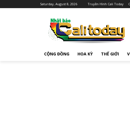
Saturday, August 8, 2026
Truyền Hình Cali Today
C
CỘNG ĐỒNG
HOA KỲ
THẾ GIỚI
V