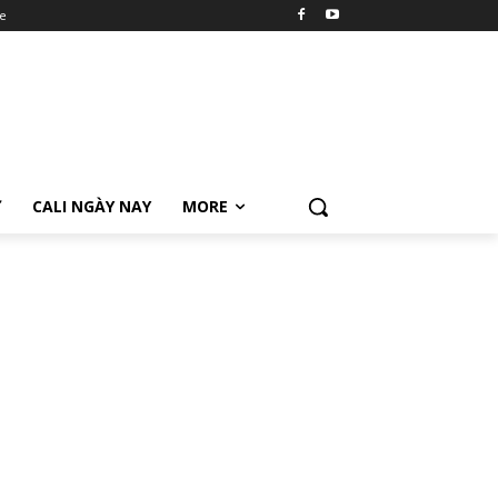
e
Ữ
CALI NGÀY NAY
MORE