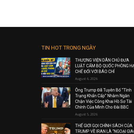
TIN HOT TRONG NGÀY
THƯỢNG VIỆN DÂN CHỦ ĐƯA
LUẬT CẤM BỘ QUỐC PHÒNG H
CHẾ ĐỐI VỚI BÁO CHÍ
August 6, 2026
Ông Trump Đã Tuyên Bố “Tình
Trạng Khẩn Cấp” Nhằm Ngăn
Chặn Việc Công Khai Hồ Sơ Tài
Chính Của Mình Cho Đài BBC
August 5, 2026
THẾ GIỚI GỌI CHÍNH SÁCH CỦA
TRUMP VỀ IRAN LÀ “NGOẠI GI