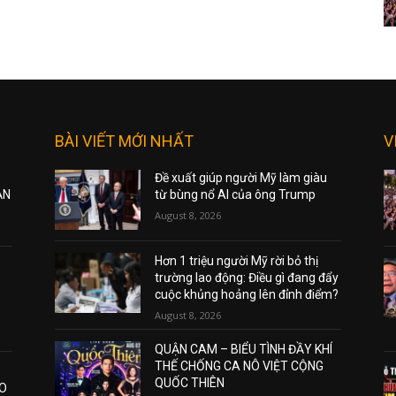
BÀI VIẾT MỚI NHẤT
V
Đề xuất giúp người Mỹ làm giàu
ẠN
từ bùng nổ AI của ông Trump
August 8, 2026
Hơn 1 triệu người Mỹ rời bỏ thị
trường lao động: Điều gì đang đẩy
cuộc khủng hoảng lên đỉnh điểm?
August 8, 2026
QUẬN CAM – BIỂU TÌNH ĐẦY KHÍ
THẾ CHỐNG CA NÔ VIỆT CỘNG
QUỐC THIÊN
AO