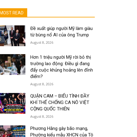
MOST READ
Đề xuất giúp người Mỹ làm giàu
từ bùng nổ AI của ông Trump
August 8, 2026
Hơn 1 triệu người Mỹ rời bỏ thị
trường lao động: Điều gì đang
đẩy cuộc khủng hoảng lên đỉnh
điểm?
August 8, 2026
QUẬN CAM – BIỂU TÌNH ĐẦY
KHÍ THẾ CHỐNG CA NÔ VIỆT
CỘNG QUỐC THIÊN
August 8, 2026
Phương Hằng gây bão mạng,
Phường kiểu mẫu XHCN của Tô