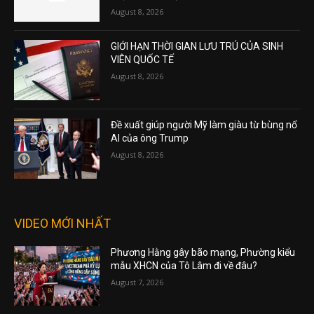
August 8, 2026
GIỚI HẠN THỜI GIAN LƯU TRÚ CỦA SINH
VIÊN QUỐC TẾ
August 8, 2026
Đề xuất giúp người Mỹ làm giàu từ bùng nổ
AI của ông Trump
August 8, 2026
VIDEO MỚI NHẤT
Phương Hằng gây bão mạng, Phường kiểu
mẫu XHCN của Tô Lâm đi về đâu?
August 7, 2026