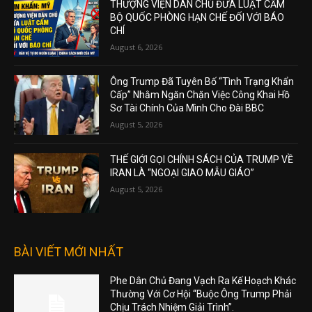
THƯỢNG VIỆN DÂN CHỦ ĐƯA LUẬT CẤM
BỘ QUỐC PHÒNG HẠN CHẾ ĐỐI VỚI BÁO
CHÍ
August 6, 2026
Ông Trump Đã Tuyên Bố “Tình Trạng Khẩn
Cấp” Nhằm Ngăn Chặn Việc Công Khai Hồ
Sơ Tài Chính Của Mình Cho Đài BBC
August 5, 2026
THẾ GIỚI GỌI CHÍNH SÁCH CỦA TRUMP VỀ
IRAN LÀ “NGOẠI GIAO MẪU GIÁO”
August 5, 2026
BÀI VIẾT MỚI NHẤT
Phe Dân Chủ Đang Vạch Ra Kế Hoạch Khác
Thường Với Cơ Hội “Buộc Ông Trump Phải
Chịu Trách Nhiệm Giải Trình”.